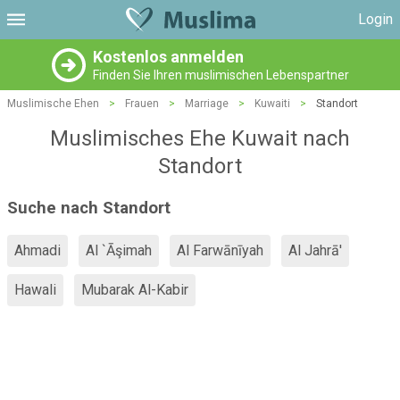
Login
Kostenlos anmelden
Finden Sie Ihren muslimischen Lebenspartner
Muslimische Ehen
>
Frauen
>
Marriage
>
Kuwaiti
>
Standort
Muslimisches Ehe Kuwait nach
Standort
Suche nach Standort
Ahmadi
Al `Āşimah
Al Farwānīyah
Al Jahrā'
Hawali
Mubarak Al-Kabir