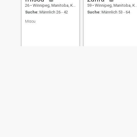
26
•
Winnipeg, Manitoba, Kanada
59
•
Winnipeg, Manitoba, Kanada
Suche:
Männlich 26 - 42
Suche:
Männlich 53 - 64
Misou
Aayat
Rory
33
•
Winnipeg, Manitoba, Kanada
23
•
Winnipeg, Manitoba, Kanada