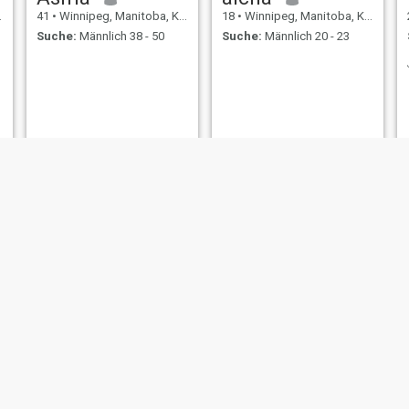
41
•
Winnipeg, Manitoba, Kanada
18
•
Winnipeg, Manitoba, Kanada
Suche:
Männlich 38 - 50
Suche:
Männlich 20 - 23
Hiba
yuktrg
40
•
Winnipeg, Manitoba, Kanada
26
•
Winnipeg, Manitoba, Kanada