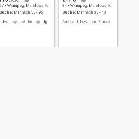
27
•
Winnipeg, Manitoba, Kanada
34
•
Winnipeg, Manitoba, Kanada
Suche:
Männlich 55 - 96
Suche:
Männlich 35 - 40
Jdvdhhdjdjhdhdhdhdjdjdjj
Ambivert, Loyal and Ethical
WEITER
why
47
•
Winnipeg, Manitoba, Kanada