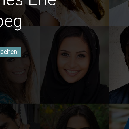
peg
ansehen