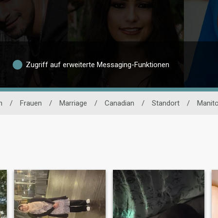
Zugriff auf erweiterte Messaging-Funktionen
n
/
Frauen
/
Marriage
/
Canadian
/
Standort
/
Manit