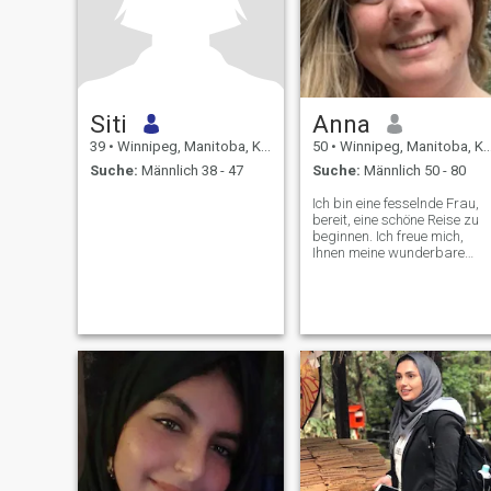
Siti
Anna
39
•
Winnipeg, Manitoba, Kanada
50
•
Winnipeg, Manitoba, Kanada
Suche:
Männlich 38 - 47
Suche:
Männlich 50 - 80
Ich bin eine fesselnde Frau,
bereit, eine schöne Reise zu
beginnen. Ich freue mich,
Ihnen meine wunderbare
Welt vorzustellen. Lassen Sie
sich von den einzigartigen
Qualitäten und dem
unwiderstehlichen Charme
dieser bemerkenswerten
Frau verzaubern. Ich bin
lebendig und selbstbewusst
mit Lebensfreude, die in jede
Hinsicht meines Seins
durchscheint. Mit einem
warmen und aufrichtigen
Lächeln beleuchte ich jeden
Raum, den ich betone,
mühelos und fühle mich wohl