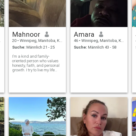
Mahnoor
Amara
20
•
Winnipeg, Manitoba, Kanada
46
•
Winnipeg, Manitoba, Kanada
Suche:
Männlich 21 - 25
Suche:
Männlich 43 - 58
I’m a kind and family-
oriented person who values
honesty, faith, and personal
growth. I try to live my life
according to Islam and
constantly work on becoming
a better Muslim. I enjoy
peaceful moments, learning,
and spending time with
loved ones.
,
r
.