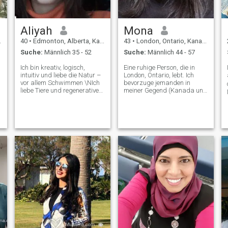
Aliyah
Mona
40
•
Edmonton, Alberta, Kanada
43
•
London, Ontario, Kanada
Suche:
Männlich 35 - 52
Suche:
Männlich 44 - 57
Ich bin kreativ, logisch,
Eine ruhige Person, die in
intuitiv und liebe die Natur –
London, Ontario, lebt. Ich
vor allem Schwimmen \NIch
bevorzuge jemanden in
liebe Tiere und regenerative
meiner Gegend (Kanada und
Landwirtschaft und arbeite
London, ON) und
ehrenamtlich für Menschen,
kommuniziere auf Englisch.
Tiere, Pflanzen, Wasser, Erde
Bitte schreiben Sie mir keine
und Natur \NIch liebe
Nachrichten auf Englisch
gesunde Lebensmittel von
und nicht in Kanada. Ich
allen Kontinenten starke
habe bemerkt, dass die
,
Vorliebe für einen
meisten mein Profil nicht
r
hochintelligenten Mann mit
lesen, also antworte ich nicht.
großem Herzen
Tut Mir Leid. Und warum
hast du kein Foto?
.