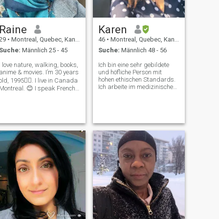
Raine
Karen
29
•
Montreal, Quebec, Kanada
46
•
Montreal, Quebec, Kanada
Suche:
Männlich 25 - 45
Suche:
Männlich 48 - 56
I love nature, walking, books,
Ich bin eine sehr gebildete
anime & movies. I’m 30 years
und höfliche Person mit
hohen ethischen Standards.
old, 1995✌🏻. I live in Canada
Ich arbeite im medizinischen
Montreal. 😊 I speak French
Bereich, ich mag Sport und
& English. I wish to learn
die Natur. Ich habe viele
more languages in the future.
Hobbys und viele Aktivitäten.
I would like to find someone I
Ich bin freundlich und
could love & respect & som
ernsthaft. Ich bin schlau und
es macht Spaß, mit mir zu
reden. Ich bin geschieden
und habe zwei Teenager.
Bitte lesen Sie mein Profil
sorgfältig durch, bevor Sie
mich kontaktieren. Ich bin
nicht an Fernbeziehungen
interessiert. Ich bin nur auf
der Suche nach einer echten
Ehe. N. (im Folgenden "N") B:
Der angegebene Name ist
nicht mein richtiger Name.
Wenn Sie neben meinem