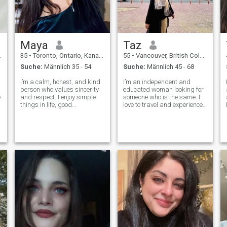
Maya
Taz
35
•
Toronto, Ontario, Kanada
55
•
Vancouver, British Columbia, Kanada
Suche:
Männlich 35 - 54
Suche:
Männlich 45 - 68
I’m a calm, honest, and kind
I’m an independent and
person who values sincerity
educated woman looking for
e
and respect. I enjoy simple
someone who is the same. I
things in life, good
love to travel and experience
conversations, personal
new countries. I hope to find
growth, and keeping a
someone who takes their
positive heart. I take
faith seriously, is genuine,
relationships seriously and
honest, and kind, someone
believe that trust, patience,
who can join me on my
and good intentio
adventures.
t