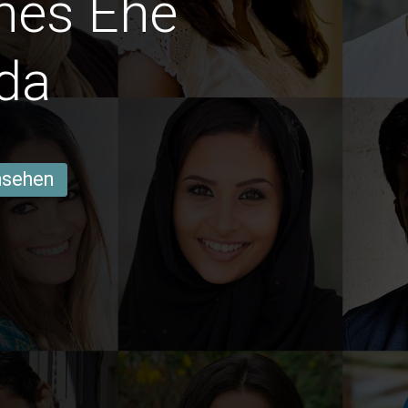
hes Ehe
da
ansehen