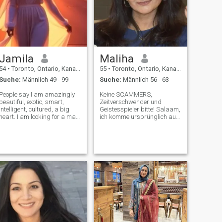
Freude an den kleinen
Dingen zu finden!
Jamila
Maliha
54
•
Toronto, Ontario, Kanada
55
•
Toronto, Ontario, Kanada
Suche:
Männlich 49 - 99
Suche:
Männlich 56 - 63
People say I am amazingly
Keine SCAMMERS,
beautiful, exotic, smart,
Zeitverschwender und
intelligent, cultured, a big
Geistesspieler bitte! Salaam,
heart. I am looking for a man
ich komme ursprünglich aus
who can appreciate these
PAKISTAN! Ich bin ein
qualities. No visa seekers
höflicher und entspannter
lease! I just need one good
Mensch. Ich bin Mutter einer
man, protective and strong -
erwachsenen Tochter. Ich
hehe on this website men
esse gerne gesund,
wan
meditiere, liebe die Natur,
mache lange Spaziergänge
und lese Bücher usw.