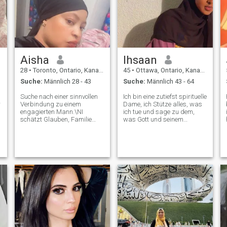
Freude an den kleinen
Dingen zu finden!
Aisha
Ihsaan
28
•
Toronto, Ontario, Kanada
45
•
Ottawa, Ontario, Kanada
Suche:
Männlich 28 - 43
Suche:
Männlich 43 - 64
Suche nach einer sinnvollen
Ich bin eine zutiefst spirituelle
r
Verbindung zu einem
Dame, ich Stütze alles, was
engagierten Mann.\NI
ich tue und sage zu dem,
schätzt Glauben, Familie
was Gott und seinem
und echte Verbindungen.
geliebten Propheten gefällt.
e
Lachen wir uns, Abenteuer
Ich bin optimistisch,
und bauen ein gemeinsames
ehrgeizig und versuche, die
p
Leben auf einer Grundlage
Welt zu einem besseren Ort
von Liebe und Engagement
zu machen. Was mich
auf. Wenn Sie tiefe
glücklich macht, ist, denen
Gespräche, einen guten Sinn
zu helfen, die sich nicht
für Humor schätzen und an
selbst helfen können. Wenn
die Schönheit des
du ein Herz glücklich
unverschämten Glaubens
machst, dann schaffen wir
glauben, wischen Sie nach
eine gepostete Energie und
rechts.\Nauf der Suche nach
senden Gottes Liebe auf uns.
echten Verbindungen