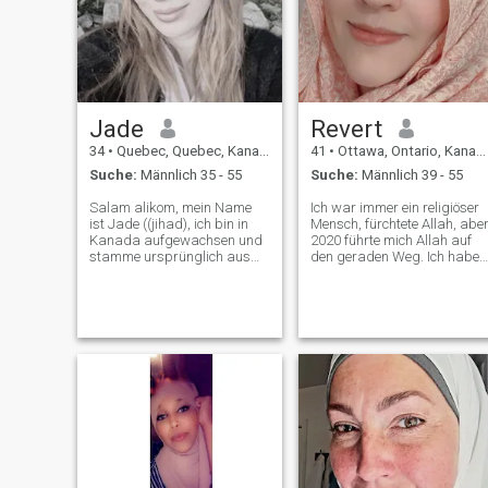
Jade
Revert
34
•
Quebec, Quebec, Kanada
41
•
Ottawa, Ontario, Kanada
Suche:
Männlich 35 - 55
Suche:
Männlich 39 - 55
Salam alikom, mein Name
Ich war immer ein religiöser
ist Jade ((jihad), ich bin in
Mensch, fürchtete Allah, abe
Kanada aufgewachsen und
2020 führte mich Allah auf
stamme ursprünglich aus
den geraden Weg. Ich habe
Marokko. Ich wohne in
seitdem etwas über den
Montreal. Ich habe einen
Islam gelernt, aber es ist ein
Master-Abschluss in
lebenslange Reise, glaube
Personalmanagement. Ich
ich. Mir wurde gesagt, dass
suche eine ernsthafte
mein Herz wirklich das ist,
Beziehung. Danke fürs
was ich am wertvollsten
Lesen.
habe - ich kann diese Welt
nicht verlassen, ohne meinen
Beitrag zu einer besseren
Gesellschaft zu leisten. Ich
habe zwei Jungs, für die ich
lebe. Sie und meine Schüler
sagen, ich bin der netteste,
fürsorglichste,