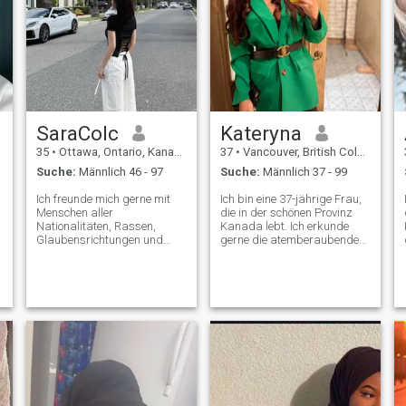
SaraColc
Kateryna
35
•
Ottawa, Ontario, Kanada
37
•
Vancouver, British Columbia, Kanada
Suche:
Männlich 46 - 97
Suche:
Männlich 37 - 99
Ich freunde mich gerne mit
Ich bin eine 37-jährige Frau,
Menschen aller
die in der schönen Provinz
Nationalitäten, Rassen,
Kanada lebt. Ich erkunde
Glaubensrichtungen und
gerne die atemberaubende
Kulturen an Ich mag
Natur, sei es Wandern durch
interessante Menschen und
üppige Wälder oder
Lebensstile. Ich tausche auch
Entspannen an den ruhigen
gerne verschiedene
Seen. In meiner Freizeit
Ansichten und Meinungen
versuche ich gerne neue
aus\NIch hoffe, jemand
Rezepte aus, tauche in ein
behandelt mich, behandelt
gutes Buch ein und verbringe
mich und behandelt mich wie
tolle Zeit mit Freunden und
eine Prinzessin
Familie. Ich bin
leidenschaftlich daran
interessiert, die Abenteuer
des Lebens zu genießen und