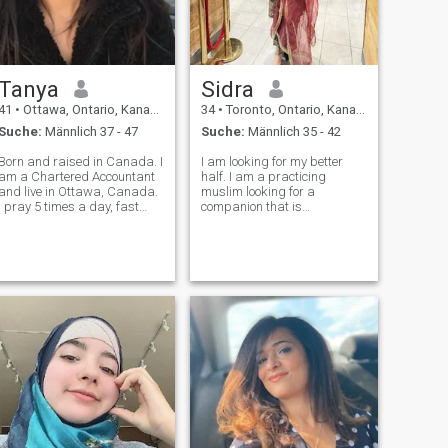
Tanya
Sidra
41
•
Ottawa, Ontario, Kanada
34
•
Toronto, Ontario, Kanada
Suche:
Männlich 37 - 47
Suche:
Männlich 35 - 42
Born and raised in Canada. I
I am looking for my better
am a Chartered Accountant
half. I am a practicing
and live in Ottawa, Canada.
muslim looking for a
I pray 5 times a day, fast
companion that is
during Ramadan, give
compassionate, caring, and
zakat, attend Jumuah,
family oriented. During my
completed umrah and in
free time, I enjoy spending
shaa Allah will complete hajj
time outdoors, love long
in the future. Currently taking
drives. I have a passion for
Quran lesson
cooking and baking.