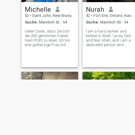
widmen könnte.
Glück haben, meinen Weg zu
Michelle
Nurah
überqueren. Ich habe eine
unersättliche Neugier und
52
•
Saint John, New Brunswick, Kanada
42
•
Fort Erie, Ontario, Kanada
einen Durst nach Wissen. Ich
Suche:
Männlich 42 - 54
Suche:
Männlich 40 - 54
lerne lebenslang und suche
immer neue Erfahrungen un
Vielen Dank, dass Sie sich
I am a hard worker and
Perspektiven.
die Zeit genommen haben,
believe in Allah. I pray, fast
mein Profil zu lesen. Ich bin
and fear Allah, and I am a
eine gutherzige Frau mit
dedicated person and
Familienwerten, ich liebe es,
honest. I value helping other
anderen zu helfen, kreative
as much as I can, and I like
Dinge zu genießen, viel zu
making difference in peoples
reisen, wenn ich kann, und so
lives. I am fun, I like staying
viel mehr. Ich halte gerne die
active, going to the beach
Hände und verbringe Zeit mit
meinem Partner. Wenn Sie
mehr wissen möchten txt
sagen hallo