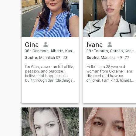
Gina
lvana
38
•
Canmore, Alberta, Kanada
38
•
Toronto, Ontario, Kanada
Suche:
Männlich 37 - 53
Suche:
Männlich 49 - 77
I'm Gina, a woman full of life,
Hello! I'm a 38 year-old
passion, and purpose. I
woman from Ukraine. I am
believe that happiness is
divorced and have no
built through the little things
children. I am kind, honest,
sharing laughter, staying
and easy to talk to. I enjoy
active, enjoying a good book,
traveling, cooking, reading,
dancing without fear, and
and spending time with
simply being present. I'm the
family and friends. I'm here
type of person who wakes
to find a sincere relationship
based on