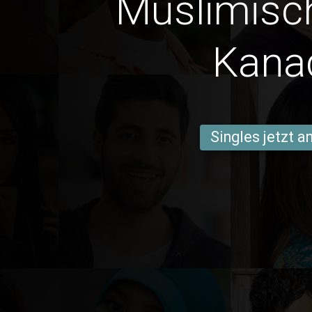
Muslimisc
Kana
Singles jetzt 