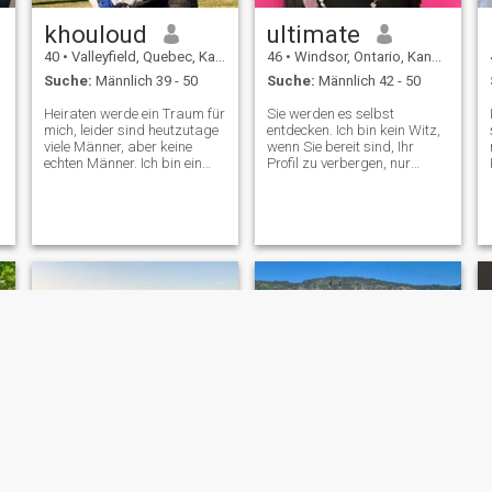
khouloud
ultimate
40
•
Valleyfield, Quebec, Kanada
46
•
Windsor, Ontario, Kanada
Suche:
Männlich 39 - 50
Suche:
Männlich 42 - 50
d
Heiraten werde ein Traum für
Sie werden es selbst
mich, leider sind heutzutage
entdecken. Ich bin kein Witz,
viele Männer, aber keine
wenn Sie bereit sind, Ihr
echten Männer. Ich bin ein
Profil zu verbergen, nur
nettes Mädchen, gut
während der Kommunikation
ausgebildete, schöne
mit mir. Wenn du bereit bist,
'
Menschen, die nach meiner
es zu tun, um mir zu zeigen,
Hälfte suchen. Wenn Sie nicht
wie ernst du es meinst, bist
wissen, wonach Sie suchen,
du willkommen, mich wirklich
kontaktieren Sie mich nicht
kennenzulernen. Ich meine,
so
jedes Wort hier drin muss
gut gelesen werden. Leute
mit gefälschten Profilen
gefälschte Informationen
besser weg zu sagen Ich bin
nicht gut für Sie. Wenn du die
Religion liebst und denkst,
dass sie das Zentrum von
allem ist, selbst wenn du
nicht sehr religiös bist, aber
du bist bereit, dich Wenn du
schnell handeln willst, um
mich und meinen Wali zu