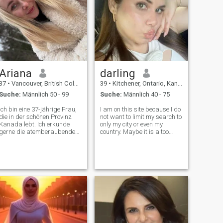
Ariana
darling
37
•
Vancouver, British Columbia, Kanada
39
•
Kitchener, Ontario, Kanada
Suche:
Männlich 50 - 99
Suche:
Männlich 40 - 75
Ich bin eine 37-jährige Frau,
I am on this site because I do
die in der schönen Provinz
not want to limit my search to
Kanada lebt. Ich erkunde
only my city or even my
gerne die atemberaubende
country. Maybe it is a too
Natur, sei es Wandern durch
romantic or philosophical
üppige Wälder oder
point of view, but I consider
Entspannen an den ruhigen
myself a tender, sweet and
Seen. In meiner Freizeit
calm woman. I am a very
versuche ich gerne neue
romantic person. So, if you ar
Rezepte aus, tauche in ein
gutes Buch ein und verbringe
tolle Zeit mit Freunden und
Familie. Ich bin
leidenschaftlich daran
interessiert, die Abenteuer
des Lebens zu genießen und