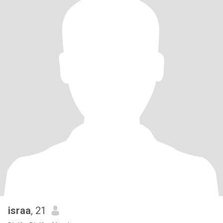
israa
, 21