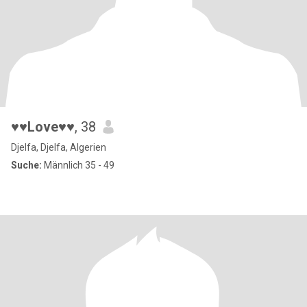
♥♥Love♥♥
, 38
Djelfa, Djelfa, Algerien
Suche:
Männlich 35 - 49