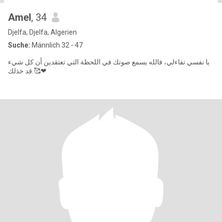
Amel
, 34
Djelfa, Djelfa, Algerien
Suche:
Männlich 32 - 47
يا نفسي تفاءلي، فالله يسمع صوتك في اللحظة التي تعتقدين أن كل شيء
قد خذلك.🥰❤