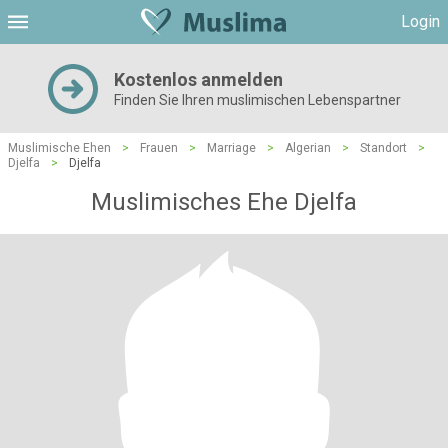
Login
Kostenlos anmelden
Finden Sie Ihren muslimischen Lebenspartner
Muslimische Ehen
>
Frauen
>
Marriage
>
Algerian
>
Standort
>
Djelfa
>
Djelfa
Muslimisches Ehe Djelfa