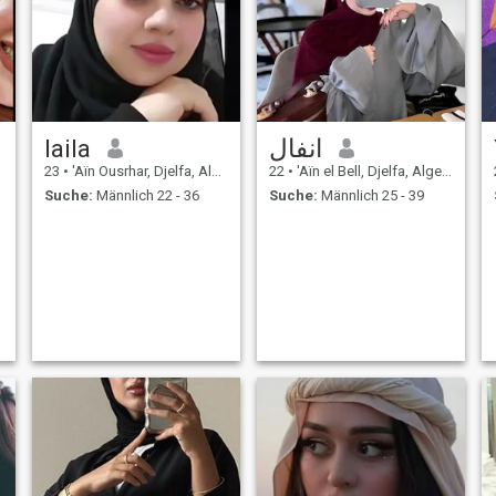
laila
انفال
23
•
'Aïn Ousrhar, Djelfa, Algerien
22
•
'Aïn el Bell, Djelfa, Algerien
Suche:
Männlich 22 - 36
Suche:
Männlich 25 - 39