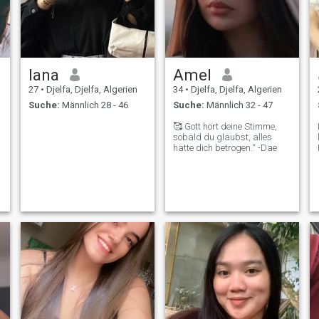
lana
Amel
27
•
Djelfa, Djelfa, Algerien
34
•
Djelfa, Djelfa, Algerien
Suche:
Männlich 28 - 46
Suche:
Männlich 32 - 47
🥰 Gott hört deine Stimme,
sobald du glaubst, alles
hätte dich betrogen.“ -Dae