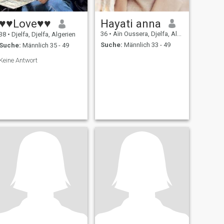
♥♥Love♥♥
Hayati anna
36
•
Aïn Oussera, Djelfa, Algerien
38
•
Djelfa, Djelfa, Algerien
Suche:
Männlich 33 - 49
Suche:
Männlich 35 - 49
Keine Antwort