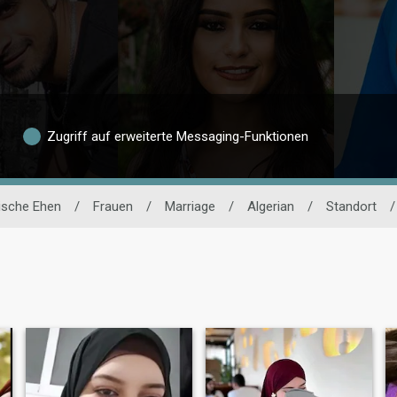
Zugriff auf erweiterte Messaging-Funktionen
ische Ehen
/
Frauen
/
Marriage
/
Algerian
/
Standort
/