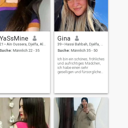
YaSsMine
Gina
21
•
Aïn Oussera, Djelfa, Algerien
39
•
Hassi Bahbah, Djelfa, Algerien
Suche:
Männlich 22 - 35
Suche:
Männlich 35 - 50
Ich bin ein schönes, fröhliches
und aufrichtiges Mädchen,
ich habe einen sehr
geselligen und fürsorglichen
Charakter. Ich koche gerne,
ich mag lange
Spaziergänge