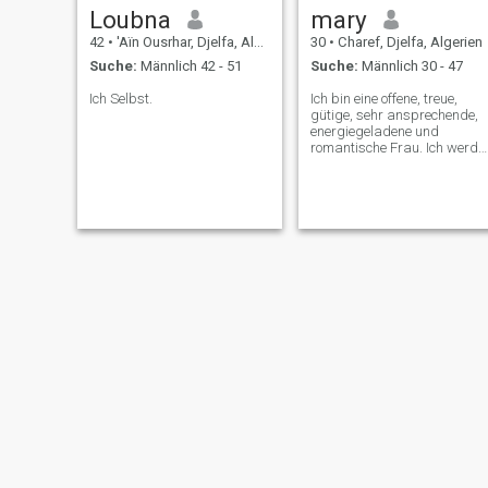
Loubna
mary
42
•
'Aïn Ousrhar, Djelfa, Algerien
30
•
Charef, Djelfa, Algerien
Suche:
Männlich 42 - 51
Suche:
Männlich 30 - 47
Ich Selbst.
Ich bin eine offene, treue,
gütige, sehr ansprechende,
energiegeladene und
romantische Frau. Ich werde
niemals betrügen oder
betrügen, und ich werde
dasselbe von meinem
Auserwählten erwarten. Ich
lebe allein, arbeite in der
Kosmetikbranche, möchte
glücklich sein und in einer
friedlichen Ukraine leben.
aya
imene