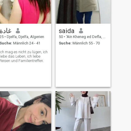
غادة
saida
25
•
Djelfa, Djelfa, Algerien
50
•
'Aïn Kheneg ed Defla, Djelfa, Algerien
Suche:
Männlich 24 - 41
Suche:
Männlich 55 - 70
Ich mag es nicht zu lügen, ich
liebe das Leben, ich liebe
Reisen und Familientreffen.