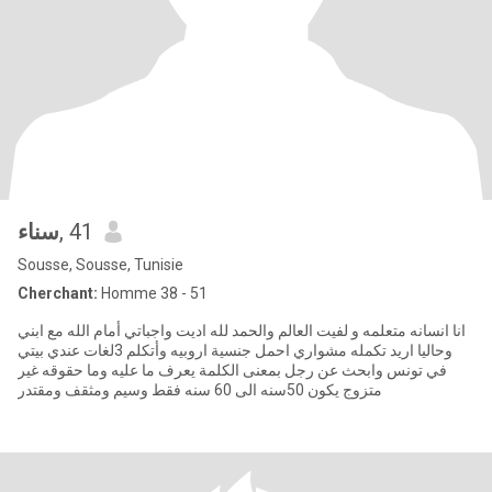
سناء
, 41
Sousse, Sousse, Tunisie
Cherchant:
Homme 38 - 51
انا انسانه متعلمه و لفيت العالم والحمد لله اديت واجباتي أمام الله مع ابني
وحاليا اريد تكمله مشواري احمل جنسية اروبيه وأتكلم 3لغات عندي بيتي
في تونس وابحث عن رجل بمعنى الكلمة يعرف ما عليه وما حقوقه غير
متزوج يكون 50سنه الى 60 سنه فقط وسيم ومثقف ومقتدر