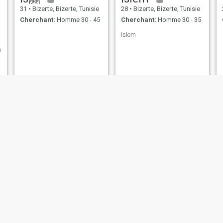
31
•
Bizerte, Bizerte, Tunisie
28
•
Bizerte, Bizerte, Tunisie
Cherchant:
Homme 30 - 45
Cherchant:
Homme 30 - 35
Islem
h
dadouu
،hayat
32
•
Bizerte, Bizerte, Tunisie
47
•
Bizerte, Bizerte, Tunisie