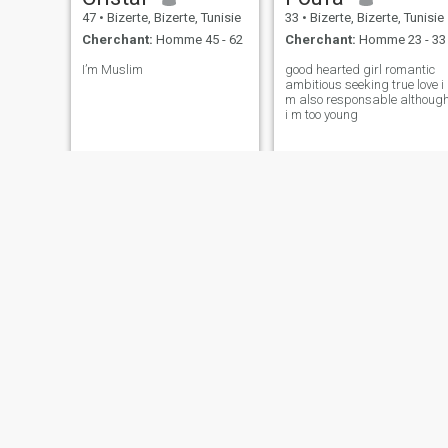
47
•
Bizerte, Bizerte, Tunisie
33
•
Bizerte, Bizerte, Tunisie
Cherchant:
Homme 45 - 62
Cherchant:
Homme 23 - 33
I’m Muslim
good hearted girl romantic
ambitious seeking true love i
m also responsable althoug
i m too young
malek
khouloud
26
•
Bizerte, Bizerte, Tunisie
29
•
Bizerte, Bizerte, Tunisie