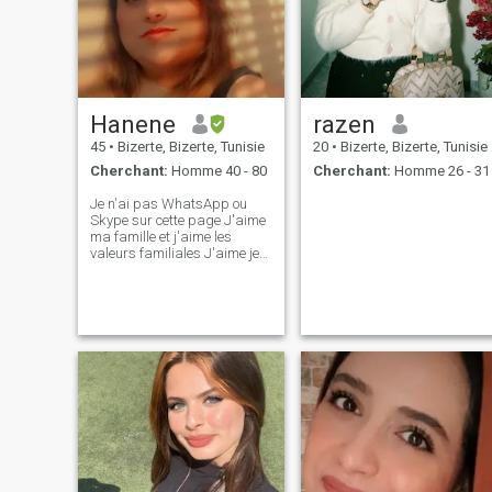
Hanene
razen
45
•
Bizerte, Bizerte, Tunisie
20
•
Bizerte, Bizerte, Tunisie
Cherchant:
Homme 40 - 80
Cherchant:
Homme 26 - 31
Je n'ai pas WhatsApp ou
Skype sur cette page J'aime
ma famille et j'aime les
valeurs familiales J'aime je
crains Dieu je prie et jeûne et
je souhaite que je puisse le
faire Dieu viendra à moi pour
porter le hijab, mon père est
mort l'année dernière et il est
satisfait de moi et Dieu merci
ma mère m'aime et prend
soin de moi avec mes frères
Je suis peintre et décorateur
vivant en Tunisie et je veux
voyager en Europe car
quand j’épouserai un
immigré, il prendra soin de
moi J’aime voyager, la mer, la