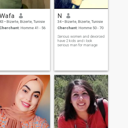
Wafa
N
43
•
Bizerte, Bizerte, Tunisie
34
•
Bizerte, Bizerte, Tunisie
Cherchant:
Homme 41 - 56
Cherchant:
Homme 50 - 70
Serious women and devorced
have 2 kids and i look
serious man for mariage