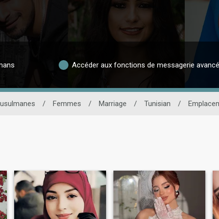
lmans
Accéder aux fonctions de messagerie avanc
musulmanes
/
Femmes
/
Marriage
/
Tunisian
/
Emplace