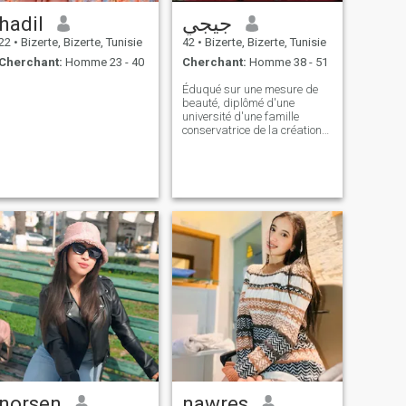
hadil
جيجي
22
•
Bizerte, Bizerte, Tunisie
42
•
Bizerte, Bizerte, Tunisie
Cherchant:
Homme 23 - 40
Cherchant:
Homme 38 - 51
Éduqué sur une mesure de
beauté, diplômé d'une
université d'une famille
conservatrice de la création
et de la morale
norsen
nawres