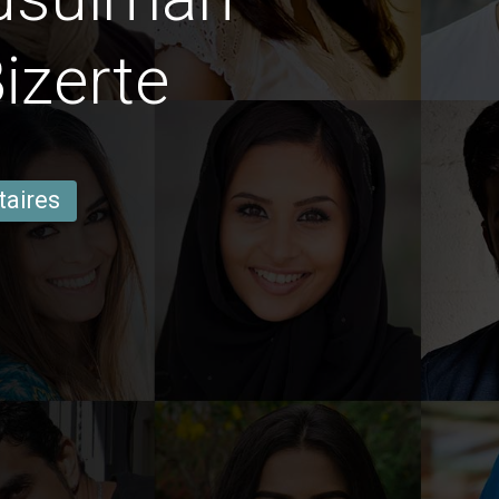
Bizerte
taires