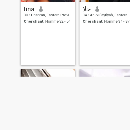
lina
حلا
30
•
Dhahran, Eastern Province, Arabie Saoudite
34
•
An-Nu'ayrīyah, Eastern Province, Arabie Saoudite
Cherchant:
Homme 32 - 54
Cherchant:
Homme 34 - 87