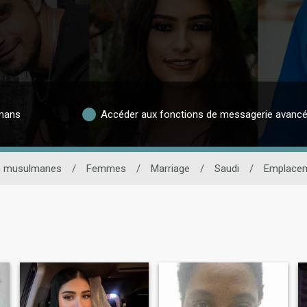
lmans
Accéder aux fonctions de messagerie avanc
s musulmanes
/
Femmes
/
Marriage
/
Saudi
/
Emplace