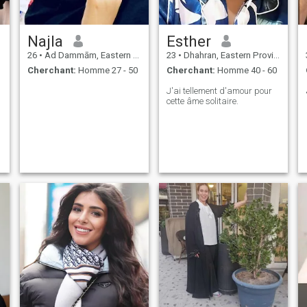
Najla
Esther
26
•
Ad Dammām, Eastern Province, Arabie Saoudite
23
•
Dhahran, Eastern Province, Arabie Saoudite
Cherchant:
Homme 27 - 50
Cherchant:
Homme 40 - 60
J'ai tellement d'amour pour
cette âme solitaire.