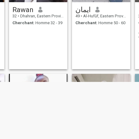
Rawan
ايمان
32
•
Dhahran, Eastern Province, Arabie Saoudite
49
•
Al-Hufūf, Eastern Province, Arabie Saoudite
Cherchant:
Homme 32 - 39
Cherchant:
Homme 50 - 60