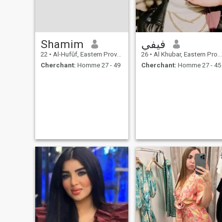
Shamim
فيفي
22
•
Al-Hufūf, Eastern Province, Arabie Saoudite
26
•
Al Khubar, Eastern Province, Arabie Saoudite
Cherchant:
Homme 27 - 49
Cherchant:
Homme 27 - 45