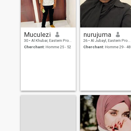
Muculezi
nurujuma
30
•
Al Khubar, Eastern Province, Arabie Saoudite
26
•
Al Jubayl, Eastern Province, Arabie Saoudite
Cherchant:
Homme 25 - 52
Cherchant:
Homme 29 - 48