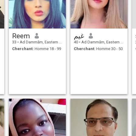
Reem
غيم
33
•
Ad Dammām, Eastern Province, Arabie Saoudite
40
•
Ad Dammām, Eastern Province, Arabie Saoudite
Cherchant:
Homme 18 - 99
Cherchant:
Homme 30 - 50