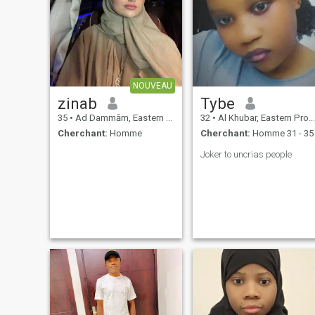
NOUVEAU
zinab
Tybe
35
•
Ad Dammām, Eastern Province, Arabie Saoudite
32
•
Al Khubar, Eastern Province, Arabie Saoudite
Cherchant:
Homme
Cherchant:
Homme 31 - 35
Joker to uncrias people