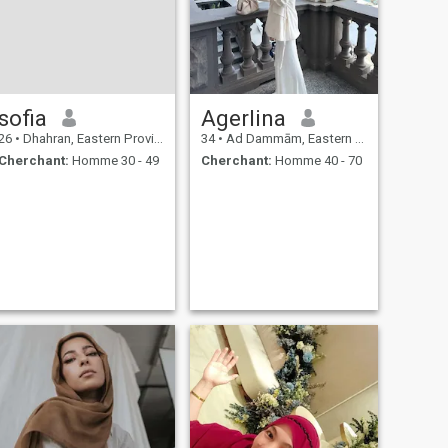
stable et heureuse
sofia
Agerlina
26
•
Dhahran, Eastern Province, Arabie Saoudite
34
•
Ad Dammām, Eastern Province, Arabie Saoudite
Cherchant:
Homme 30 - 49
Cherchant:
Homme 40 - 70