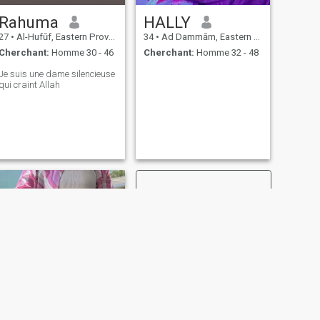
Rahuma
HALLY
27
•
Al-Hufūf, Eastern Province, Arabie Saoudite
34
•
Ad Dammām, Eastern Province, Arabie Saoudite
Cherchant:
Homme 30 - 46
Cherchant:
Homme 32 - 48
Je suis une dame silencieuse
qui craint Allah
SUIVANT