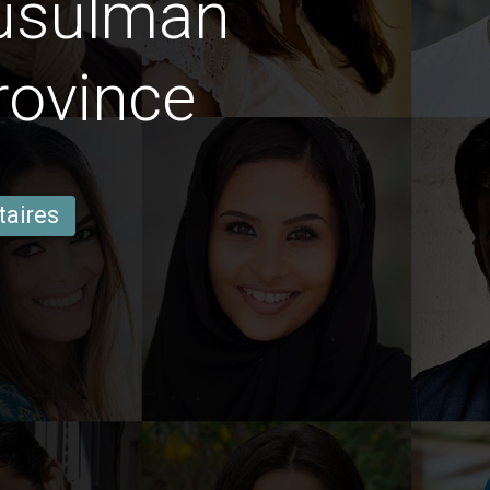
usulman
rovince
taires