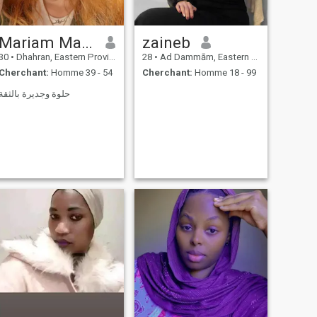
Mariam Mathilda
zaineb
30
•
Dhahran, Eastern Province, Arabie Saoudite
28
•
Ad Dammām, Eastern Province, Arabie Saoudite
Cherchant:
Homme 39 - 54
Cherchant:
Homme 18 - 99
حلوة وجديرة بالثقة