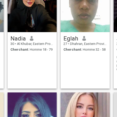
Nadia
Eglah
30
•
Al Khubar, Eastern Province, Arabie Saoudite
27
•
Dhahran, Eastern Province, Arabie Saoudite
Cherchant:
Homme 18 - 79
Cherchant:
Homme 32 - 58