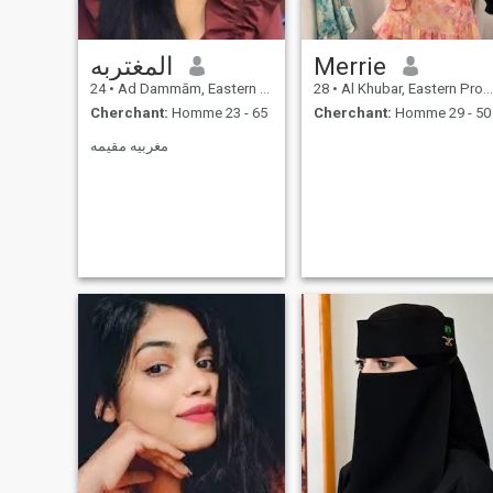
المغتربه
Merrie
24
•
Ad Dammām, Eastern Province, Arabie Saoudite
28
•
Al Khubar, Eastern Province, Arabie Saoudite
Cherchant:
Homme 23 - 65
Cherchant:
Homme 29 - 50
مغربيه مقيمه