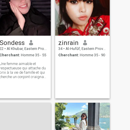
Sondess
zinrain
22
•
Al Khubar, Eastern Province, Arabie Saoudite
34
•
Al-Hufūf, Eastern Province, Arabie Saoudite
Cherchant:
Homme 35 - 55
Cherchant:
Homme 35 - 90
Une femme aimable et
respectueuse qui attache du
prix à la vie de famille et qui
cherche un conjoint craignant
Dieu, qui se comporte avec
bonté et partage une relation
fondée sur l'amour et la
compréhension. Je suis une
Tunisienne de bonne humeur,
j'apprécie la vie conjugale
basée sur le respect et la
compréhension, et je suis à la
recherche d'un partenaire
qui me respecte et me traite
bien pour que nous puissions
mener ensemble une vie