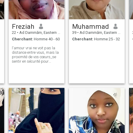
Freziah
Muhammad
22
•
Ad Dammām, Eastern Province, Arabie Saoudite
39
•
Ad Dammām, Eastern Province, Arabie Saoudite
Cherchant:
Homme 40 - 60
Cherchant:
Homme 25 - 32
l'amour vrai ne voit pas la
distance entre vous, mais la
proximité de vos cœurs,,se
sentir en sécurité pour
m'envoyer un message si
vous êtes vraiment à la
recherche pour le véritable
amour,, l'âge n'a pas
d'importance mais la chimie
entre vous deux,,, j'aimerais
être près de mon futur
partenaire