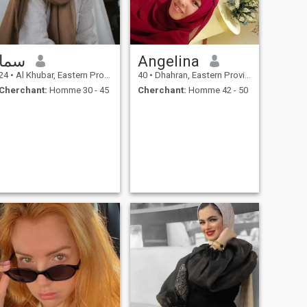
سما
Angelina
24
•
Al Khubar, Eastern Province, Arabie Saoudite
40
•
Dhahran, Eastern Province, Arabie Saoudite
Cherchant:
Homme 30 - 45
Cherchant:
Homme 42 - 50