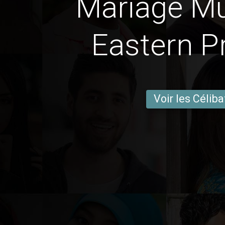
Mariage M
Eastern P
Voir les Céliba