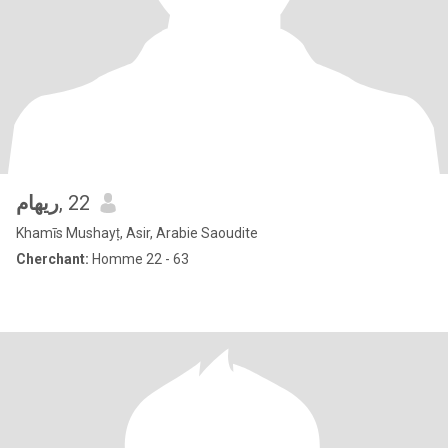
ريهام
, 22
Khamīs Mushayṭ, Asir, Arabie Saoudite
Cherchant:
Homme 22 - 63