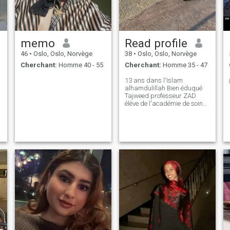
memo
Read profile
i
46
•
Oslo, Oslo, Norvège
38
•
Oslo, Oslo, Norvège
Cherchant:
Homme 40 - 55
Cherchant:
Homme 35 - 47
13 ans dans l'Islam
alhamdulillah Bien éduqué
Tajweed professeur ZAD
élève de l'académie de soins,
aimant, les enfants