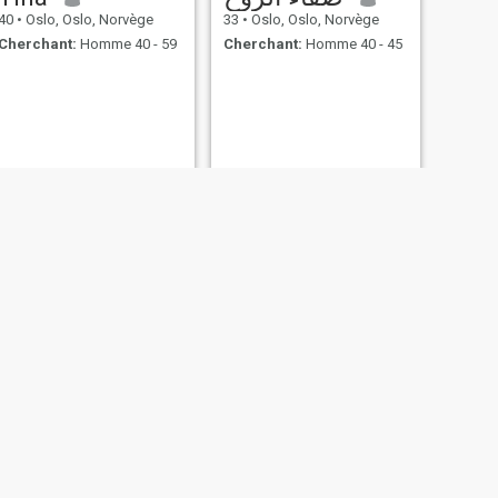
40
•
Oslo, Oslo, Norvège
33
•
Oslo, Oslo, Norvège
Cherchant:
Homme 40 - 59
Cherchant:
Homme 40 - 45
SUIVANT
Liaquat
24
•
Oslo, Oslo, Norvège