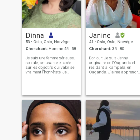
Dinna
Janine
53
•
Oslo, Oslo, Norvège
41
•
Oslo, Oslo, Norvège
Cherchant:
Homme 45 - 58
Cherchant:
35 - 80
Je suis une femme sérieuse,
Bonjour: Je suis Jenny,
sociale, amusante et axée
originaire de l'Ouganda et
sur les objectifs qui valorise
résidant à Kampala, en
vraiment l'honnêteté. Je
Ouganda. J'aime apprendre
cherche un homme qui est un
de nouvelles choses, j'aime l
gentleman, généreux, gentil,
nature et l'aventure. J'ai
plein d'humour, ambitieux,
passé mon temps avec mon
confiant et qui sait ce qu'il
téléphone et ma télé parce
veut. Je ne suis pas très
que j'ai manqué quelqu'un à
religieux, mais j'ai des
aimer et à passer du temps
valeurs fortes. Vous n'avez
avec. Je suis proche de ma
pas besoin d'être religieux
belle-mère, mais plus de mo
pour être une bonne
père, même si je ne vis pas
personne. Pour moi être un
avec eux. J'aime aller à
bon humain avec des valeurs
l'église et je n'ai pas peur de
solides signifie aussi
dire "je suis Jésus-Christ" le
beaucoup. Je ne suis pas à
fils de DIEU. Je suis à la
la recherche d'un chat ami.
recherche d'une relation