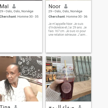
Mal
Noor
29
•
Oslo, Oslo, Norvège
29
•
Oslo, Oslo, Norvège
Cherchant:
Homme 30 - 35
Cherchant:
Homme 30 - 36
Je m'appelle Noor. Je suis
d'Indonésie et j'ai 29 ans. Je
fais 167 cm. Je suis ici pour
une relation sérieuse. J'aime
vraiment apprendre de
nouvelles choses. J'aime
voyager, nager, marcher et
faire du vélo.
Tina
صفاء الروح