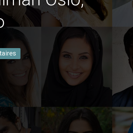
o
taires