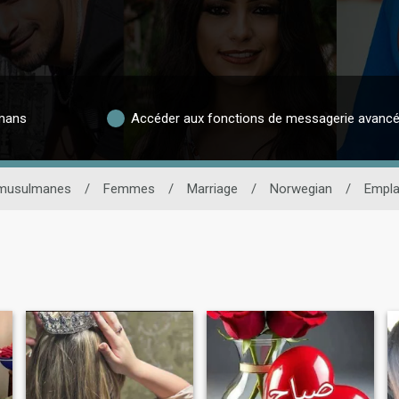
lmans
Accéder aux fonctions de messagerie avanc
 musulmanes
/
Femmes
/
Marriage
/
Norwegian
/
Empl