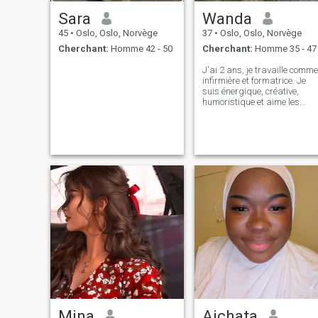
Sara
Wanda
45
•
Oslo, Oslo, Norvège
37
•
Oslo, Oslo, Norvège
Cherchant:
Homme 42 - 50
Cherchant:
Homme 35 - 47
J'ai 2 ans, je travaille comme
infirmière et formatrice. Je
suis énergique, créative,
humoristique et aime les
plantes et la nature.
Mina
Aichata