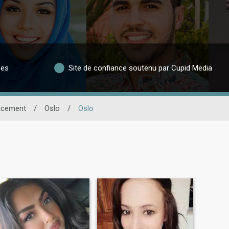
ées
Site de confiance soutenu par Cupid Media
acement
/
Oslo
/
Oslo