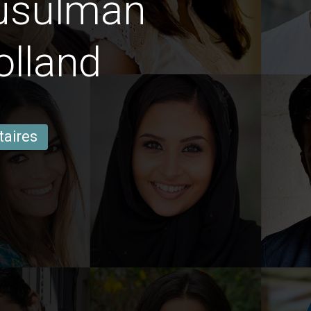
usulman
olland
taires