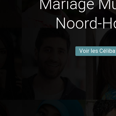
Mariage M
Noord-H
Voir les Céliba