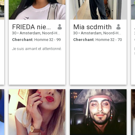
FRIEDA nieborak
Mia scdmith
30
•
Amsterdam, Noord-Holland, Hollande
30
•
Amsterdam, Noord-Holland, Hollande
Cherchant:
Homme 32 - 99
Cherchant:
Homme 32 - 70
Je suis aimant et attentionné.