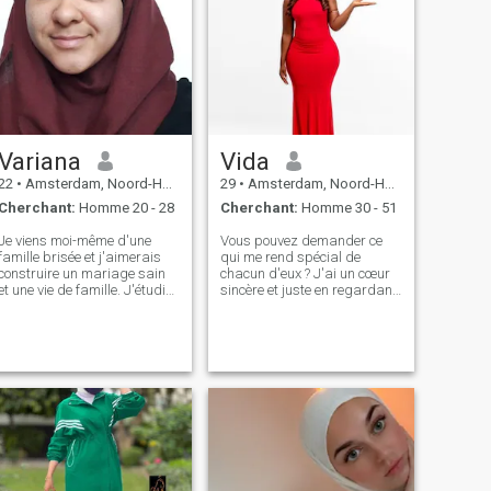
Variana
Vida
22
•
Amsterdam, Noord-Holland, Hollande
29
•
Amsterdam, Noord-Holland, Hollande
Cherchant:
Homme 20 - 28
Cherchant:
Homme 30 - 51
Je viens moi-même d'une
Vous pouvez demander ce
famille brisée et j'aimerais
qui me rend spécial de
construire un mariage sain
chacun d'eux ? J'ai un cœur
et une vie de famille. J'étudie
sincère et juste en regardant
pour travailler dans les soins
dans mes yeux, vous pouvez
et je voudrais continuer à le
le sentir. Je considère que la
faire (à temps partiel), mais
tâche d'une femme est de se
je suis ouvert à prendre en
regarder et de décorer le
charge la plupart des tâches
monde ! Je rêve de trouver un
féminines et à être un Maker
homme que je peux rendre
domestique. J'ai un large
heureux ; pour certains,
éventail de loisirs et
même une petite chose suffit
d'intérêts et je suis ouvert
pour être heureux. Peut-être
d'esprit sur les autres.
nous sommes déjà trouvés.
Écris-moi et je répondrai.