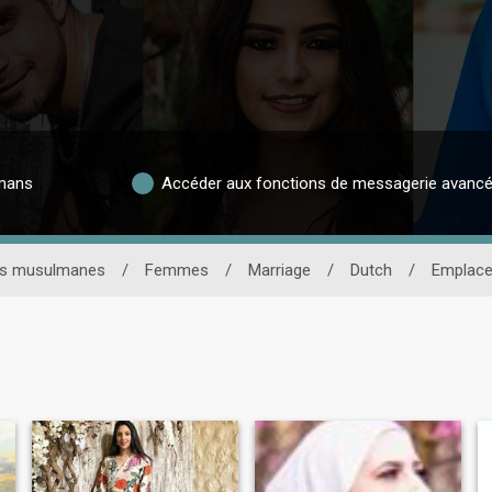
lmans
Accéder aux fonctions de messagerie avanc
es musulmanes
/
Femmes
/
Marriage
/
Dutch
/
Emplac