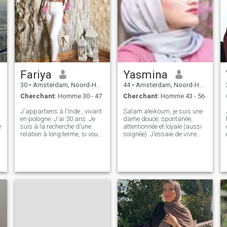
Fariya
Yasmina
30
•
Amsterdam, Noord-Holland, Hollande
44
•
Amsterdam, Noord-Holland, Hollande
Cherchant:
Homme 30 - 47
Cherchant:
Homme 43 - 56
J'appartiens à l'Inde , vivant
Salam aleikoum, je suis une
en pologne. J'ai 30 ans. Je
dame douce, spontanée,
e
suis à la recherche d'une
attentionnée et loyale (aussi
e
relation à long terme, si vous
soignée). J’essaie de vivre
n'êtes pas ici pour
ma vie autant que possible
permanent alors n'acceptez
dans le cadre de l’Islam.
pas ma demande et ne
Prier, lire le Coran, visiter la
l'envoyez pas. Comme je ne
mosquée est une affaire
veux pas perdre le temps
quotidienne avec moi. Je
dans ma vie, bien sûr nous
cherche une image miroir de
ne savons jamais qui sera
moi. Un homme qui a aussi
important pour nous, mais je
son Danois sur le numéro 1 et
veux le respect et ne veux pas
fait tout pour l'amour d'Allah
faire de sexchat et tout. Je
swt. En plus, j'aime profiter.
suis femme d'affaires à la
Bonne nourriture, vidéo et
recherche d'un meilleur
vacances je ne dis jamais