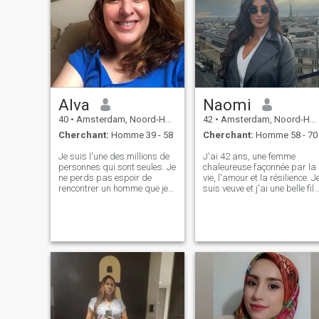
Alva
Naomi
40
•
Amsterdam, Noord-Holland, Hollande
42
•
Amsterdam, Noord-Holland, Hollande
Cherchant:
Homme 39 - 58
Cherchant:
Homme 58 - 70
Je suis l'une des millions de
J'ai 42 ans, une femme
personnes qui sont seules. Je
chaleureuse façonnée par la
ne perds pas espoir de
vie, l'amour et la résilience. J
rencontrer un homme que je
suis veuve et j'ai une belle fill
peux prendre sous son bras
qui représente tout pour moi.
et sentir protégé. La capacité
Je crois que l'amour ne finit
de protéger chez un homme
pas, il se transforme, et mon
est la chose la plus
cœur est à nouveau ouvert,
importante pour moi. Et pour
prêt pour quelque chose de
un homme, je deviendrai moi-
réel et durable. J'apprécie
même un arrière fiable. Je
l'honnêteté, les conversations
me tiens debout avec
profondes, le rire qui vient de
confiance. J'ai un travail
l'âme, et l'affection qui se
créatif fascinant, qui se
sent comme à la maison. Je
développe et donne un
cherche l'amour de ma vie,
sentiment de réalisation. Si
quelqu'un de gentil,