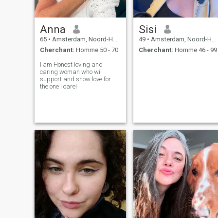
Anna
Sisi
65
•
Amsterdam, Noord-Holland, Hollande
49
•
Amsterdam, Noord-Holland, Hollande
Cherchant:
Homme 50 - 70
Cherchant:
Homme 46 - 99
I am Honest loving and
caring woman who wil
support and show love for
the one i careI