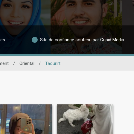
ées
Site de confiance soutenu par Cupid Media
ment
/
Oriental
/
Taourirt