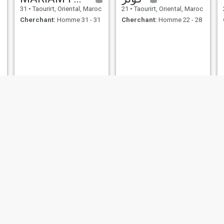
31
•
Taourirt, Oriental, Maroc
21
•
Taourirt, Oriental, Maroc
Cherchant:
Homme 31 - 31
Cherchant:
Homme 22 - 28
nazha
Fatima
26
•
Taourirt, Oriental, Maroc
44
•
Taourirt, Oriental, Maroc