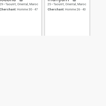
29
•
Taourirt, Oriental, Maroc
25
•
Taourirt, Oriental, Maroc
Cherchant:
Homme 30 - 47
Cherchant:
Homme 26 - 43
SUIVANT
Rabab
37
•
Taourirt, Oriental, Maroc