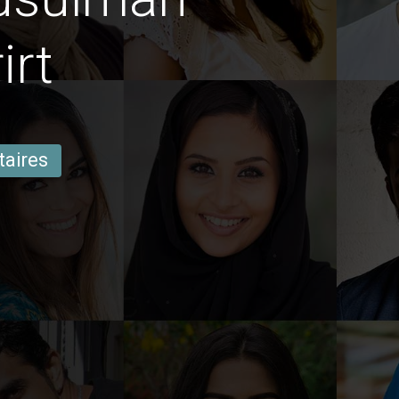
irt
taires