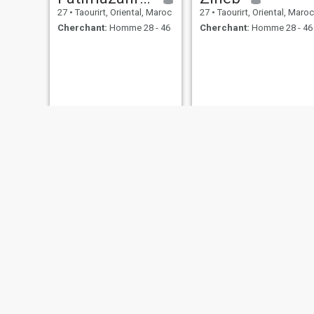
27
•
Taourirt, Oriental, Maroc
27
•
Taourirt, Oriental, Maroc
Cherchant:
Homme 28 - 46
Cherchant:
Homme 28 - 46
zelda
amira
38
•
Taourirt, Oriental, Maroc
20
•
Taourirt, Oriental, Maroc