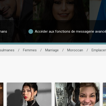
lmans
Accéder aux fonctions de messagerie avanc
usulmanes
/
Femmes
/
Marriage
/
Moroccan
/
Emplace