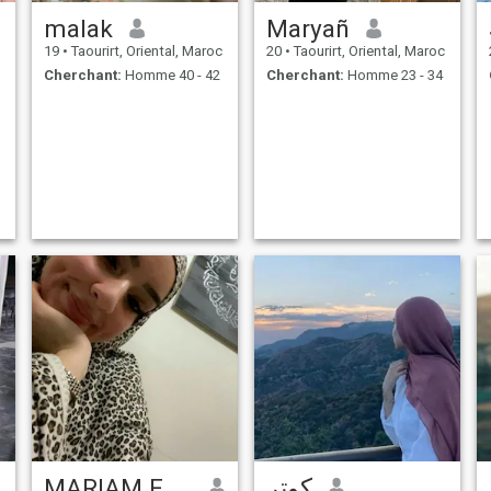
malak
Maryañ
19
•
Taourirt, Oriental, Maroc
20
•
Taourirt, Oriental, Maroc
Cherchant:
Homme 40 - 42
Cherchant:
Homme 23 - 34
MARIAM FAISOL
كوتر