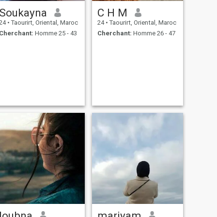
Soukayna
C H M
24
•
Taourirt, Oriental, Maroc
24
•
Taourirt, Oriental, Maroc
Cherchant:
Homme 25 - 43
Cherchant:
Homme 26 - 47
loubna
mariyam