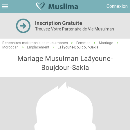
Connexion
Inscription Gratuite
Trouvez Votre Partenaire de Vie Musulman
Rencontres matrimoniales musulmanes
>
Femmes
>
Marriage
>
Moroccan
>
Emplacement
>
Laâyoune-Boujdour-Sakia
Mariage Musulman Laâyoune-
Boujdour-Sakia