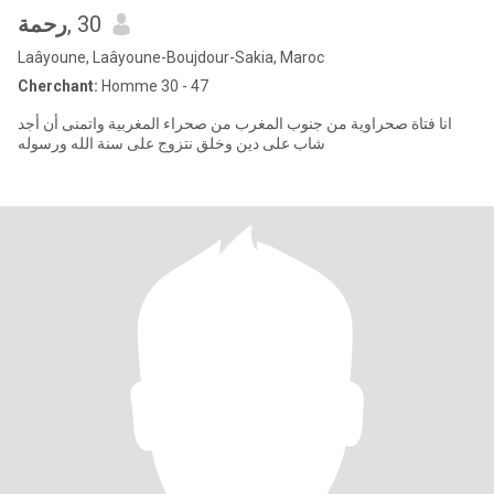
رحمة
, 30
Laâyoune, Laâyoune-Boujdour-Sakia, Maroc
Cherchant:
Homme 30 - 47
انا فتاة صحراویة من جنوب المغرب من صحراء المغربیة واتمنی أن أجد
شاب علی دین وخلق نتزوج علی سنة الله ورسوله