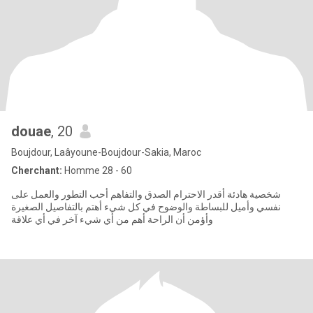
douae
, 20
Boujdour, Laâyoune-Boujdour-Sakia, Maroc
Cherchant:
Homme 28 - 60
شخصية هادئة أقدر الاحترام الصدق والتفاهم أحب التطور والعمل على
نفسي وأميل للبساطة والوضوح في كل شيء أهتم بالتفاصيل الصغيرة
وأؤمن أن الراحة أهم من أي شيء آخر في أي علاقة