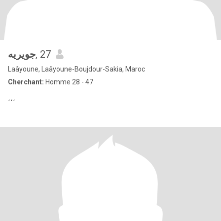
جويريه
, 27
Laâyoune, Laâyoune-Boujdour-Sakia, Maroc
Cherchant:
Homme 28 - 47
،،،