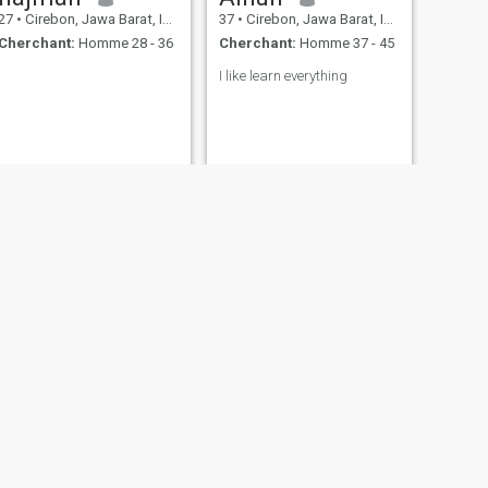
27
•
Cirebon, Jawa Barat, Indonésie
37
•
Cirebon, Jawa Barat, Indonésie
Cherchant:
Homme 28 - 36
Cherchant:
Homme 37 - 45
I like learn everything
SUIVANT
Monica
33
•
Cirebon, Jawa Barat, Indonésie