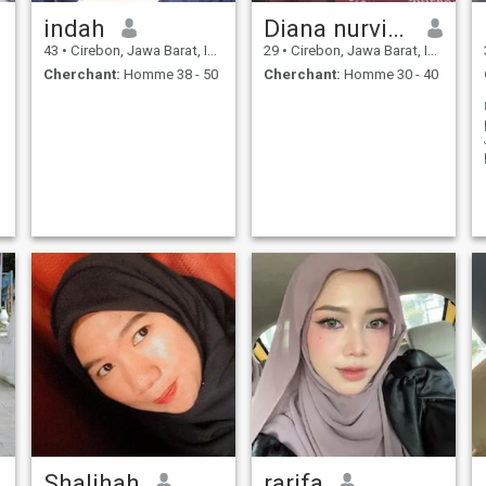
indah
Diana nurvita Dewi
43
•
Cirebon, Jawa Barat, Indonésie
29
•
Cirebon, Jawa Barat, Indonésie
Cherchant:
Homme 38 - 50
Cherchant:
Homme 30 - 40
Shalihah
rarifa