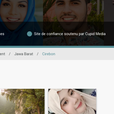
ées
Site de confiance soutenu par Cupid Media
ent
/
Jawa Barat
/
Cirebon