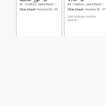
32
•
Cirebon, Jawa Barat, Indonésie
44
•
Cirebon, Jawa Barat, Indonésie
Cherchant:
Homme 30 - 35
Cherchant:
Homme 42 - 57
Just ordinary muslim
woman
ettyka
Amalia
50
•
Cirebon, Jawa Barat, Indonésie
22
•
Cirebon, Jawa Barat, Indonésie