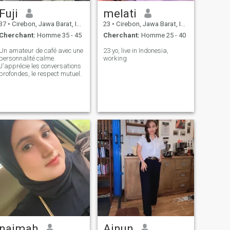
Fuji
melati
37
•
Cirebon, Jawa Barat, Indonésie
23
•
Cirebon, Jawa Barat, Indonésie
Cherchant:
Homme 35 - 45
Cherchant:
Homme 25 - 40
Un amateur de café avec une
23 yo, live in Indonesia,
personnalité calme.
working
J'apprécie les conversations
profondes, le respect mutuel.
najmah
Ainun