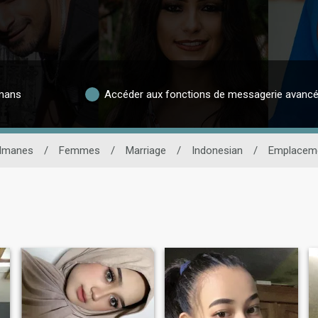
lmans
Accéder aux fonctions de messagerie avanc
ulmanes
/
Femmes
/
Marriage
/
Indonesian
/
Emplacem