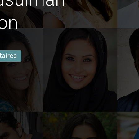
bon
taires