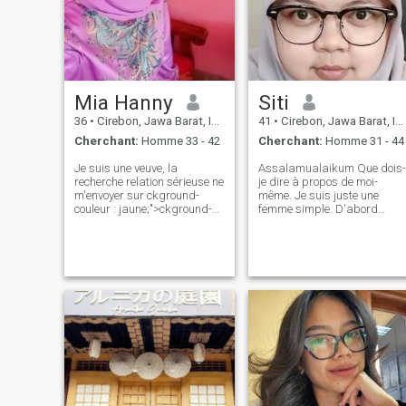
Mia Hanny
Siti
36
•
Cirebon, Jawa Barat, Indonésie
41
•
Cirebon, Jawa Barat, Indonésie
Cherchant:
Homme 33 - 42
Cherchant:
Homme 31 - 44
Je suis une veuve, la
Assalamualaikum Que dois-
recherche relation sérieuse ne
je dire à propos de moi-
m'envoyer sur ckground-
même. Je suis juste une
couleur : jaune;">ckground-
femme simple. D'abord
couleur : rose;"dick Pict, je
timide mais comportable si
vais bl-o-CK U..Je ne suis
vous mieux me
pas porter tous les jours
connaître..aiment rire. J'aime
hijab.juste un moment si je
une conversation qu'il peut
sors côté seulement, mais im
accroître mes
bonne femme, coeur,
connaissances..je ne suis
caracter.im pas une fille de
pas parfait, mais essayez
jeu.
d'être une meilleure personne
chaque jour et notez je
n'accepte pas poligami...j'ai
vraiment triste car mon
précédent compte avait été
piraté..vous parler de
dernier...