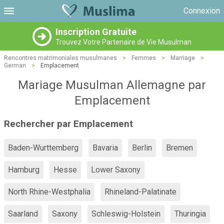
Connexion
Inscription Gratuite
Trouvez Votre Partenaire de Vie Musulman
Rencontres matrimoniales musulmanes
>
Femmes
>
Marriage
>
German
>
Emplacement
Mariage Musulman Allemagne par
Emplacement
Rechercher par Emplacement
Baden-Wurttemberg
Bavaria
Berlin
Bremen
Hamburg
Hesse
Lower Saxony
North Rhine-Westphalia
Rhineland-Palatinate
Saarland
Saxony
Schleswig-Holstein
Thuringia