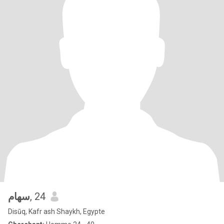
سهام
, 24
Disūq, Kafr ash Shaykh, Egypte