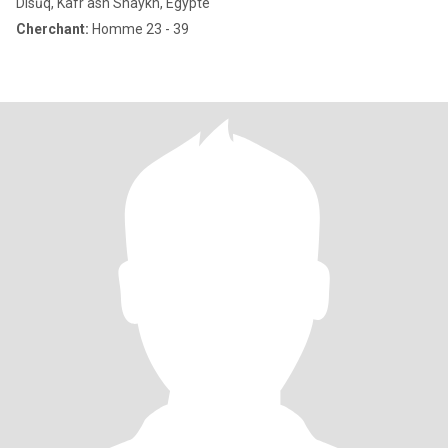
Disūq, Kafr ash Shaykh, Egypte
Cherchant:
Homme 23 - 39