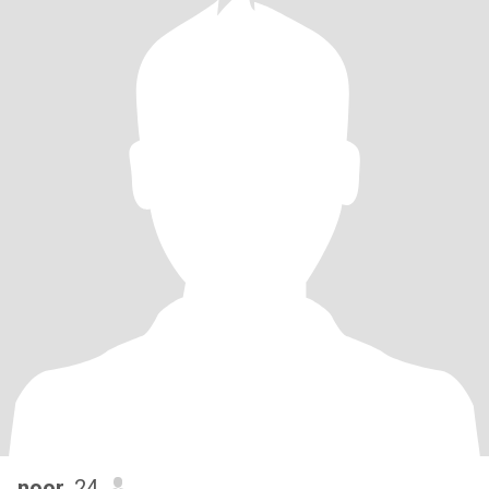
noor
, 24