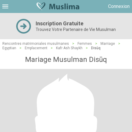
Connexion
Inscription Gratuite
Trouvez Votre Partenaire de Vie Musulman
Rencontres matrimoniales musulmanes
>
Femmes
>
Marriage
>
Egyptian
>
Emplacement
>
Kafr Ash Shaykh
>
Disūq
Mariage Musulman Disūq