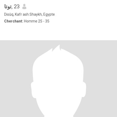
توتا
, 23
Disūq, Kafr ash Shaykh, Egypte
Cherchant:
Homme 25 - 35