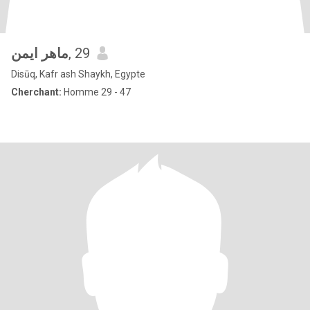
ماهر ايمن
, 29
Disūq, Kafr ash Shaykh, Egypte
Cherchant:
Homme 29 - 47