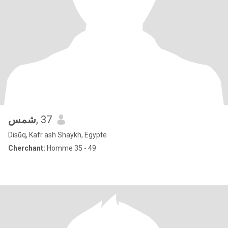
شمس
, 37
Disūq, Kafr ash Shaykh, Egypte
Cherchant:
Homme 35 - 49