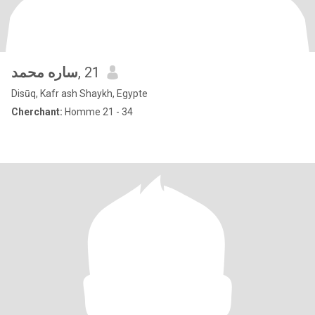
ساره محمد
, 21
Disūq, Kafr ash Shaykh, Egypte
Cherchant:
Homme 21 - 34