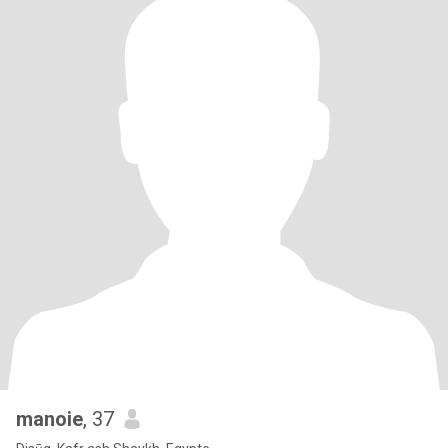
manoie
, 37