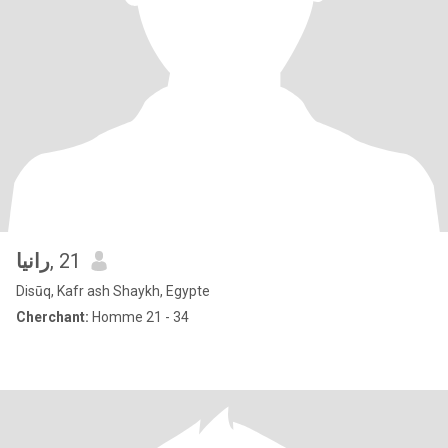
رانيا
, 21
Disūq, Kafr ash Shaykh, Egypte
Cherchant:
Homme 21 - 34