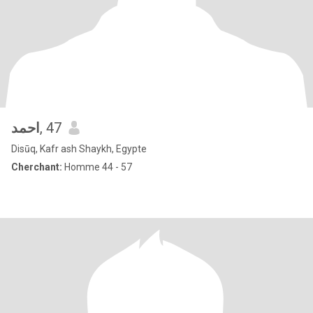
احمد
, 47
Disūq, Kafr ash Shaykh, Egypte
Cherchant:
Homme 44 - 57