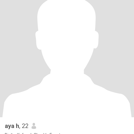
aya h
, 22