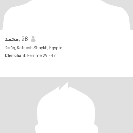
محمد
, 28
Disūq, Kafr ash Shaykh, Egypte
Cherchant:
Femme 29 - 47