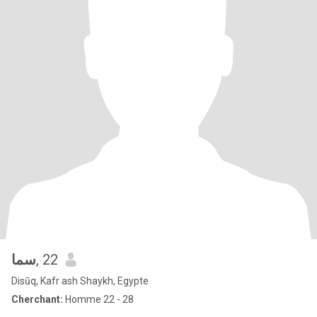
سما
, 22
Disūq, Kafr ash Shaykh, Egypte
Cherchant:
Homme 22 - 28