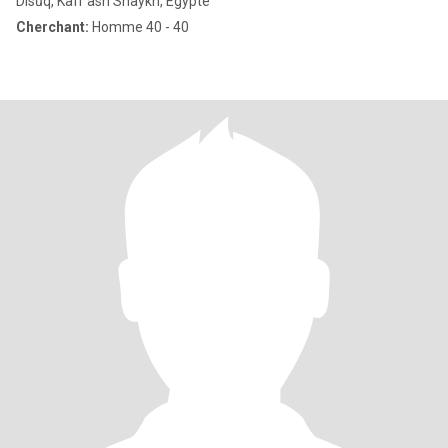
Disūq, Kafr ash Shaykh, Egypte
Cherchant:
Homme 40 - 40