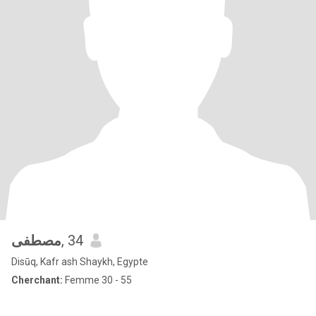
مصطفى
, 34
Disūq, Kafr ash Shaykh, Egypte
Cherchant:
Femme 30 - 55