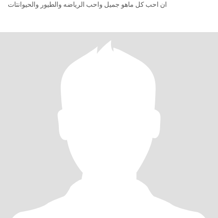
ان احب كل ماهو جميل واحب الرياضه والطيور والحيوانتات