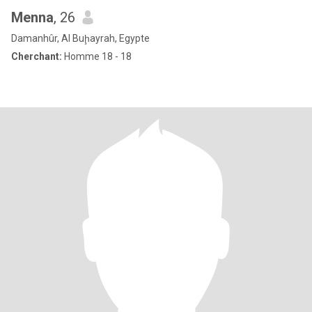
Menna
, 26
Damanhûr, Al Buḩayrah, Egypte
Cherchant:
Homme 18 - 18