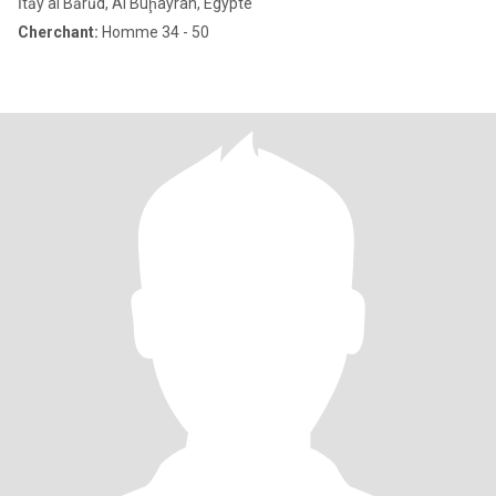
Ītāy al Bārūd, Al Buḩayrah, Egypte
Cherchant:
Homme 34 - 50