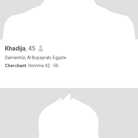
Khadija
, 45
Damanhûr, Al Buḩayrah, Egypte
Cherchant:
Homme 42 - 50