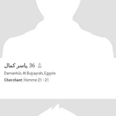
ياسر كمال
, 36
Damanhûr, Al Buḩayrah, Egypte
Cherchant:
Homme 21 - 21