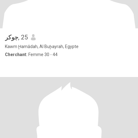
جوكر
, 25
Kawm Ḩamādah, Al Buḩayrah, Egypte
Cherchant:
Femme 30 - 44