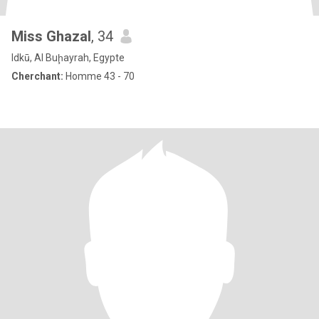
Miss Ghazal
, 34
Idkū, Al Buḩayrah, Egypte
Cherchant:
Homme 43 - 70