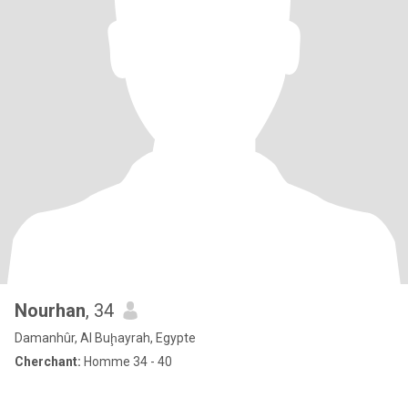
Nourhan
, 34
Damanhûr, Al Buḩayrah, Egypte
Cherchant:
Homme 34 - 40