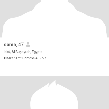
sama
, 47
Idkū, Al Buḩayrah, Egypte
Cherchant:
Homme 45 - 57