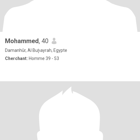
Mohammed
, 40
Damanhûr, Al Buḩayrah, Egypte
Cherchant:
Homme 39 - 53