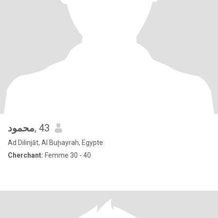
محمود
, 43
Ad Dilinjāt, Al Buḩayrah, Egypte
Cherchant:
Femme 30 - 40