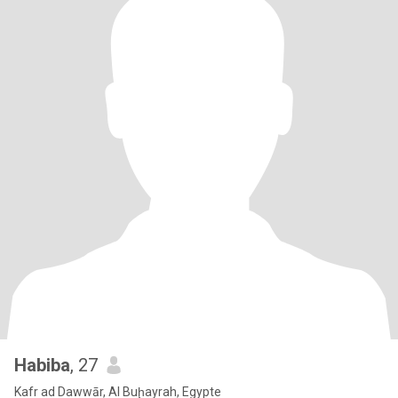
Habiba
, 27
Kafr ad Dawwār, Al Buḩayrah, Egypte