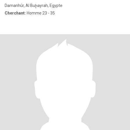
Damanhûr, Al Buḩayrah, Egypte
Cherchant:
Homme 23 - 35