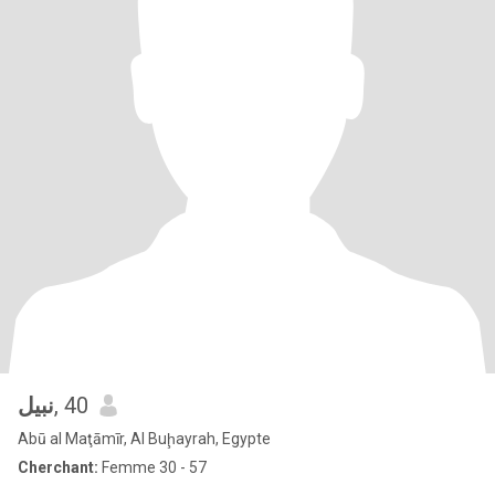
نبيل
, 40
Abū al Maţāmīr, Al Buḩayrah, Egypte
Cherchant:
Femme 30 - 57