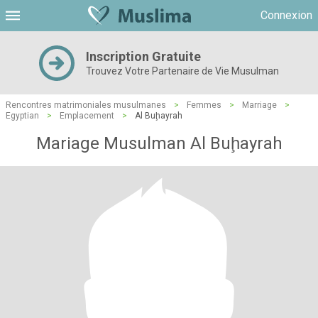
Connexion
Inscription Gratuite
Trouvez Votre Partenaire de Vie Musulman
Rencontres matrimoniales musulmanes
>
Femmes
>
Marriage
>
Egyptian
>
Emplacement
>
Al Buḩayrah
Mariage Musulman Al Buḩayrah