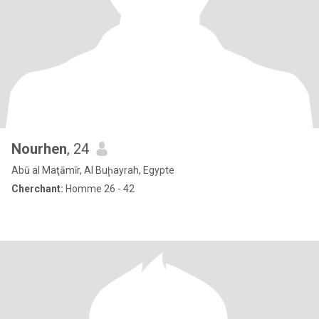
Nourhen
, 24
Abū al Maţāmīr, Al Buḩayrah, Egypte
Cherchant:
Homme 26 - 42