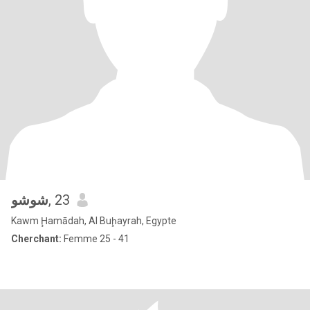
شوشو
, 23
Kawm Ḩamādah, Al Buḩayrah, Egypte
Cherchant:
Femme 25 - 41