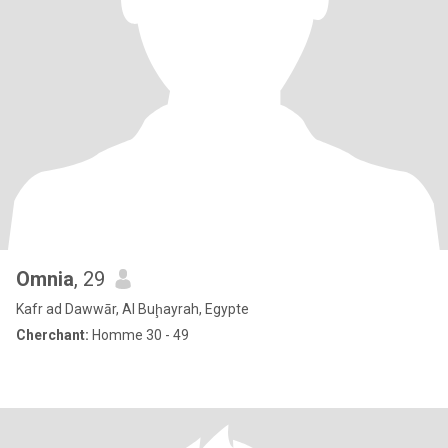
Omnia
, 29
Kafr ad Dawwār, Al Buḩayrah, Egypte
Cherchant:
Homme 30 - 49