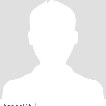
khouloud
, 25