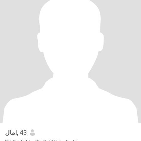
امال
, 43