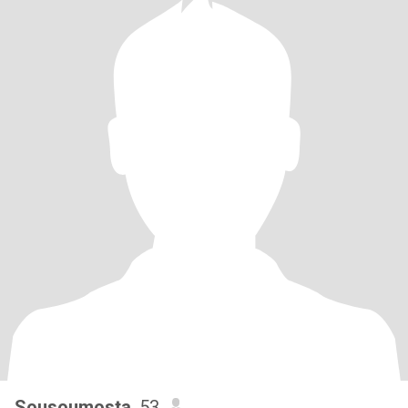
Sousoumosta
, 53