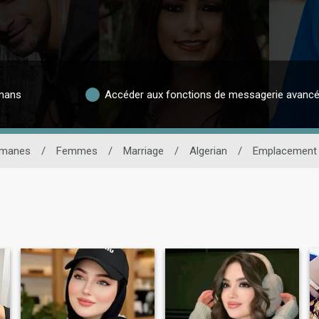
lmans
Accéder aux fonctions de messagerie avanc
lmanes
/
Femmes
/
Marriage
/
Algerian
/
Emplacement