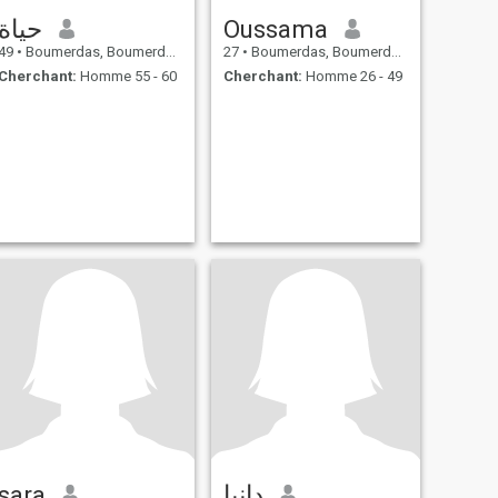
حياة
Oussama
49
•
Boumerdas, Boumerdes, Algérie
27
•
Boumerdas, Boumerdes, Algérie
Cherchant:
Homme 55 - 60
Cherchant:
Homme 26 - 49
sara
دانيا