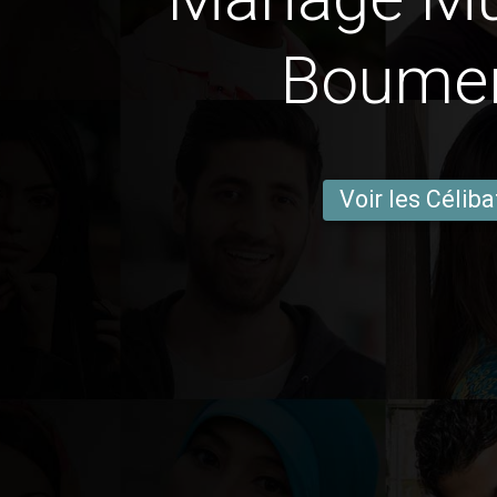
Boume
Voir les Céliba