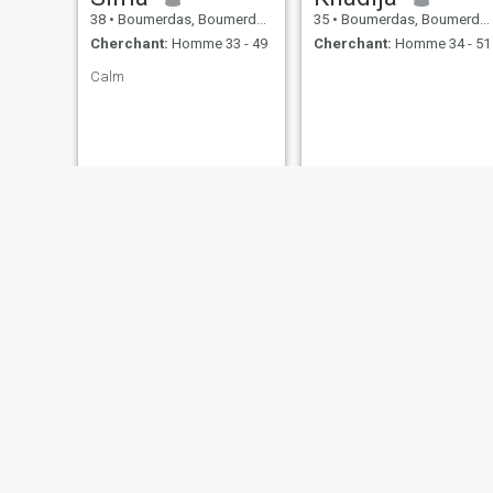
38
•
Boumerdas, Boumerdes, Algérie
35
•
Boumerdas, Boumerdes, Algérie
Cherchant:
Homme 33 - 49
Cherchant:
Homme 34 - 51
Calm
Ikram
Lili
39
•
Boumerdas, Boumerdes, Algérie
24
•
Boumerdas, Boumerdes, Algérie