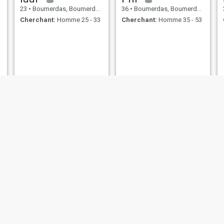
23
•
Boumerdas, Boumerdes, Algérie
36
•
Boumerdas, Boumerdes, Algérie
Cherchant:
Homme 25 - 33
Cherchant:
Homme 35 - 53
Meriem
yara
31
•
Boumerdas, Boumerdes, Algérie
25
•
Boumerdas, Boumerdes, Algérie