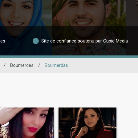
ées
Site de confiance soutenu par Cupid Media
/
Boumerdes
/
Boumerdas