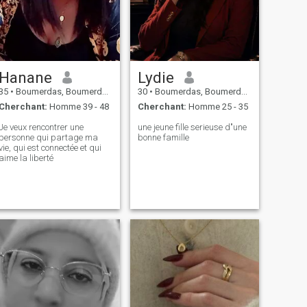
Hanane
Lydie
35
•
Boumerdas, Boumerdes, Algérie
30
•
Boumerdas, Boumerdes, Algérie
Cherchant:
Homme 39 - 48
Cherchant:
Homme 25 - 35
Je veux rencontrer une
une jeune fille serieuse d"une
personne qui partage ma
bonne famille
vie, qui est connectée et qui
aime la liberté