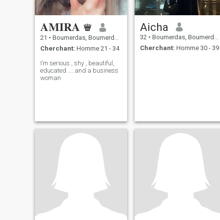
𝐀𝐌𝐈𝐑𝐀 ♛
Aicha
32
•
Boumerdas, Boumerdes, Algérie
21
•
Boumerdas, Boumerdes, Algérie
Cherchant:
Homme 30 - 39
Cherchant:
Homme 21 - 34
I’m serious , shy , beautiful,
educated …..and a business
woman