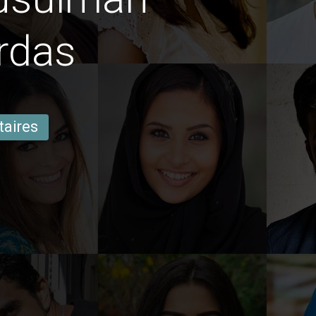
rdas
taires