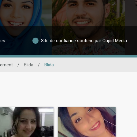
ées
Site de confiance soutenu par Cupid Media
cement
/
Blida
/
Blida