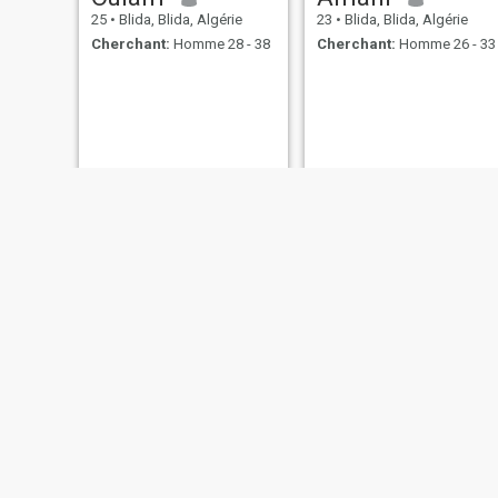
25
•
Blida, Blida, Algérie
23
•
Blida, Blida, Algérie
Cherchant:
Homme 28 - 38
Cherchant:
Homme 26 - 33
amal
meriem
26
•
Blida, Blida, Algérie
33
•
Blida, Blida, Algérie