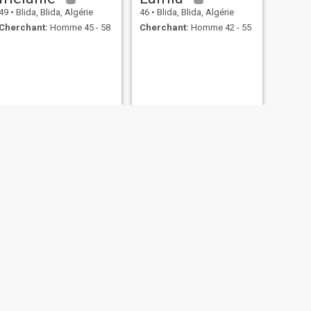
49
•
Blida, Blida, Algérie
46
•
Blida, Blida, Algérie
Cherchant:
Homme 45 - 58
Cherchant:
Homme 42 - 55
.
SUIVANT
Nim_ iknooy
25
•
Blida, Blida, Algérie