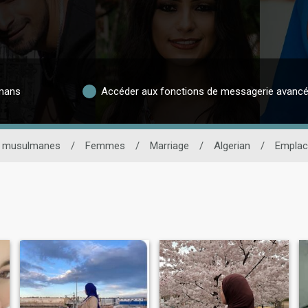
lmans
Accéder aux fonctions de messagerie avanc
s musulmanes
/
Femmes
/
Marriage
/
Algerian
/
Empla