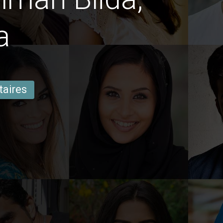
a
taires