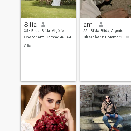
religieusement pour son
intention de se marier, je
n'aime pas les nombreux
mots que j'ai sur le site
français SMAB Chat Ba 09
Silia
aml
Maissablida09 de la plus
importante de ma vie, je vous
35
•
Blida, Blida, Algérie
22
•
Blida, Blida, Algérie
laisse sous le soin de Dieu
Cherchant:
Homme 46 - 64
Cherchant:
Homme 28 - 33
Silia