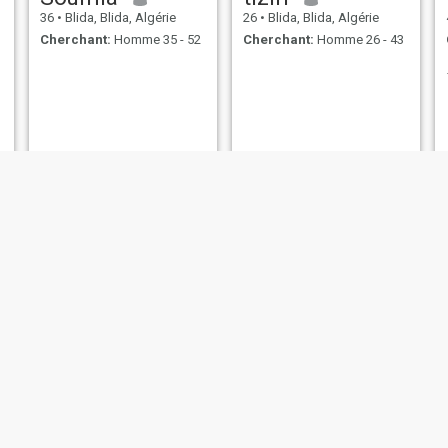
36
•
Blida, Blida, Algérie
26
•
Blida, Blida, Algérie
Cherchant:
Homme 35 - 52
Cherchant:
Homme 26 - 43
foufita
صوفيا
37
•
Blida, Blida, Algérie
28
•
Blida, Blida, Algérie