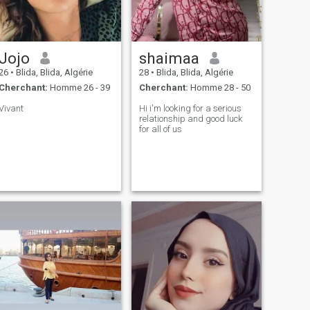
Jojo
shaimaa
26
•
Blida, Blida, Algérie
28
•
Blida, Blida, Algérie
Cherchant:
Homme 26 - 39
Cherchant:
Homme 28 - 50
Vivant
Hi i'm looking for a serious
relationship and good luck
for all of us