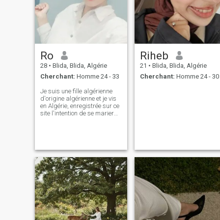
Ro
Riheb
28
•
Blida, Blida, Algérie
21
•
Blida, Blida, Algérie
Cherchant:
Homme 24 - 33
Cherchant:
Homme 24 - 30
Je suis une fille algérienne
d'origine algérienne et je vis
en Algérie, enregistrée sur ce
site l'intention de se marier
avec celui qui a l'intention de
me marier Je suis une belle,
agréable, intelligente,
éduquée fille qui aime la vie
comme je n'oublie pas ma
religion j'aime vivre et
voyager de Le genre de
personne qui aime découvrir
des aventures je suis 26 ans
musulman, original voilé
mais cela ne gêne pas ma
vie ainsi le contraire que je
voudrais J'ai lancé un mari
avec qui j'ai été éduqué