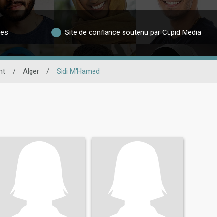
ées
Site de confiance soutenu par Cupid Media
nt
/
Alger
/
Sidi M'Hamed