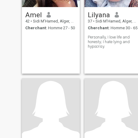
Amel
Lilyana
42
•
Sidi M'Hamed, Alger, Algérie
37
•
Sidi M'Hamed, Alger, Algérie
Cherchant:
Homme 27 - 50
Cherchant:
Homme 30 - 65
Personally, I love life and
honesty; I hate lying and
hypocrisy.