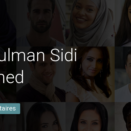
ulman Sidi
med
taires