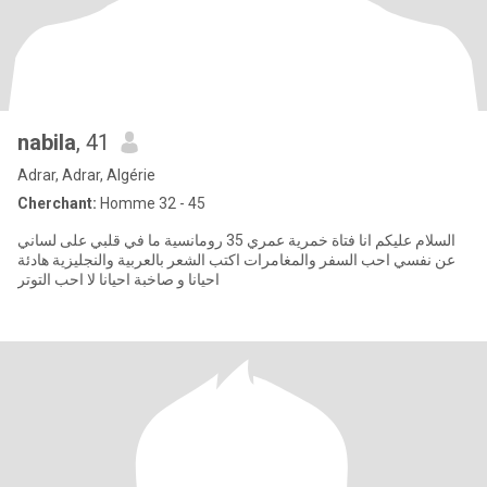
nabila
, 41
Adrar, Adrar, Algérie
Cherchant:
Homme 32 - 45
السلام عليكم انا فتاة خمرية عمري 35 رومانسية ما في قلبي على لساني
عن نفسي احب السفر والمغامرات اكتب الشعر بالعربية والنجليزية هادئة
احيانا و صاخبة احيانا لا احب التوتر