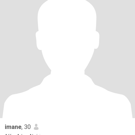
imane
, 30