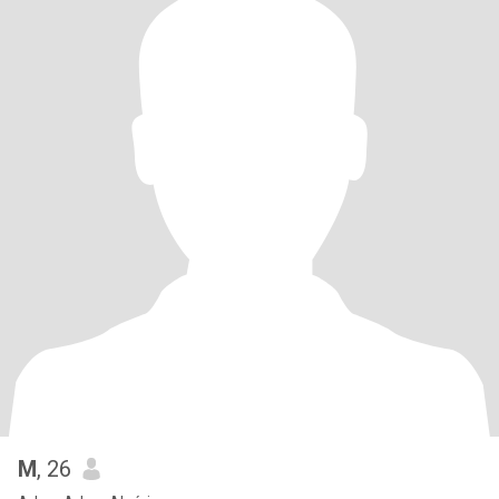
M
, 26