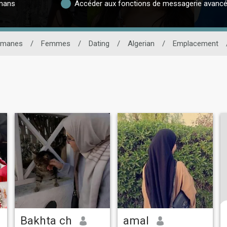
lmans
Accéder aux fonctions de messagerie avanc
lmanes
/
Femmes
/
Dating
/
Algerian
/
Emplacement
Bakhta ch
amal