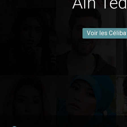
Aïn Ted
Voir les Céliba