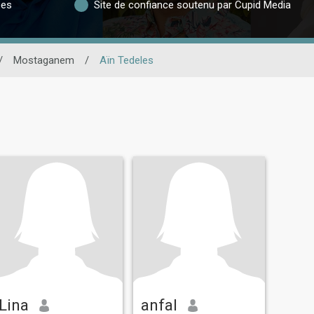
ées
Site de confiance soutenu par Cupid Media
/
Mostaganem
/
Aïn Tedeles
Lina
anfal