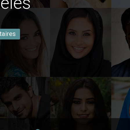
eles
taires