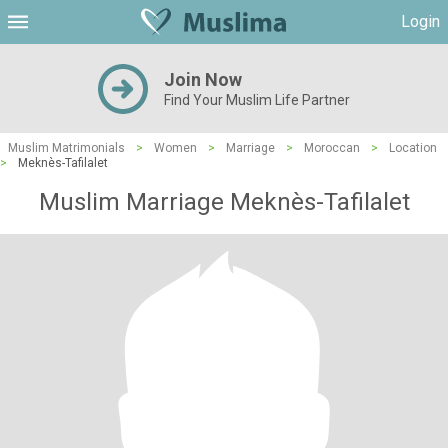
Login
Join Now
Find Your Muslim Life Partner
Muslim Matrimonials
>
Women
>
Marriage
>
Moroccan
>
Location
>
Meknès-Tafilalet
Muslim Marriage Meknès-Tafilalet