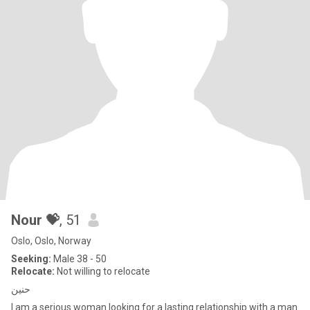
Nour 💝
, 51
Oslo, Oslo, Norway
Seeking:
Male 38 - 50
Relocate:
Not willing to relocate
حنين
I am a serious woman looking for a lasting relationship with a man