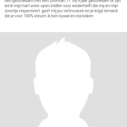
ben gescheiden met een zoonvan 11. na 9 jaar gescheiden te zijn
wil ik mijn hart weer open stellen voor wederhelft die mij en mijn
zoontje respecteert. geef mij jou vertrouwen en je krijgt iemand
die je voor 100% steunt. ik ben loyaal en sta beken