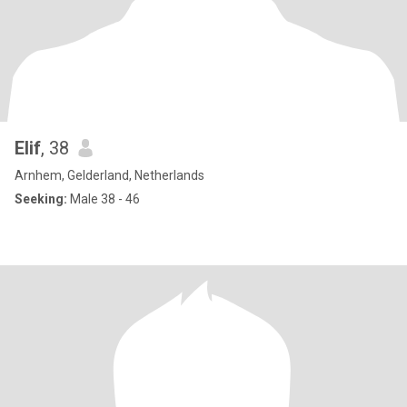
Elif
, 38
Arnhem, Gelderland, Netherlands
Seeking:
Male 38 - 46