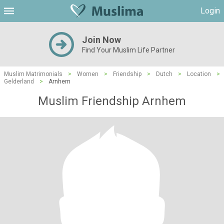
Login
Join Now
Find Your Muslim Life Partner
Muslim Matrimonials
>
Women
>
Friendship
>
Dutch
>
Location
>
Gelderland
>
Arnhem
Muslim Friendship Arnhem