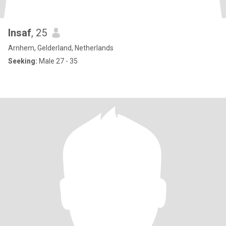
Insaf
, 25
Arnhem, Gelderland, Netherlands
Seeking:
Male 27 - 35