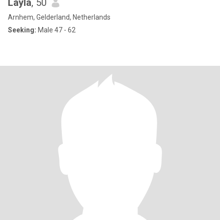
Layla
, 50
Arnhem, Gelderland, Netherlands
Seeking:
Male 47 - 62