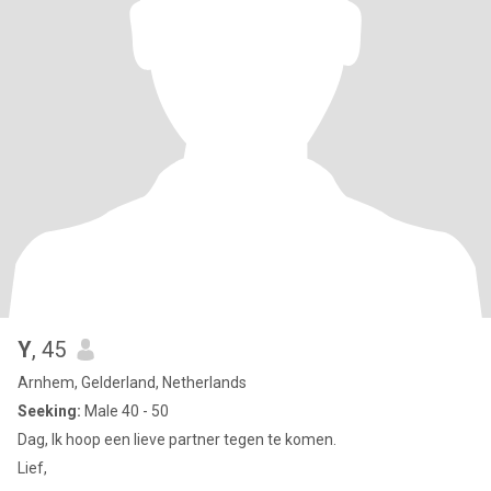
Y
, 45
Arnhem, Gelderland, Netherlands
Seeking:
Male 40 - 50
Dag, Ik hoop een lieve partner tegen te komen.
Lief,