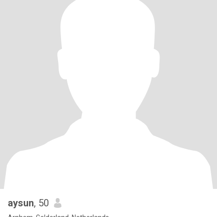
aysun
, 50