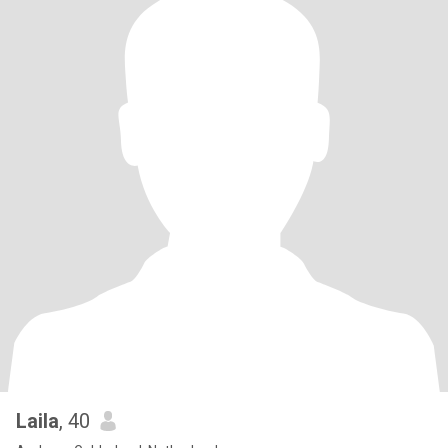
Laila
, 40