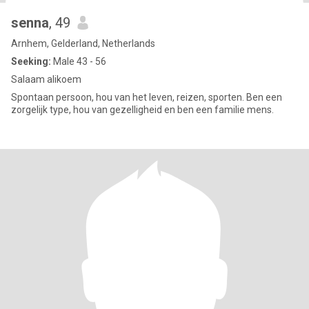
senna
, 49
Arnhem, Gelderland, Netherlands
Seeking:
Male 43 - 56
Salaam alikoem
Spontaan persoon, hou van het leven, reizen, sporten. Ben een
zorgelijk type, hou van gezelligheid en ben een familie mens.