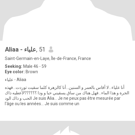
Aliaa - علياء
, 51
Saint-Germain-en-Laye, Île-de-France, France
Seeking:
Male 46 - 59
Eye color:
Brown
علياء - Aliaa
أنا علياء...لا أقاس بالعمر و السنين...أنا كالزهرة كلما سقيت توردت...فهذه
الجرة و هذا الماء...فهل هناك من ساق يسقيني حبا و ودا ؟؟؟؟؟؟لأعطيه ذاك
الحب و ذاك الود Je suis Alia... Je ne peux pas être mesurée par
l'âge ou les années... Je suis comme un