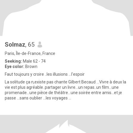
Solmaz
, 65
Paris, Île-de-France, France
Seeking:
Male 62 - 74
Eye color:
Brown
Faut toujours y croire ..les illusions ...l'espoir
La solitude ça n,existe pas chante Gilbert Becaud ...Vivre à deux la
vie est plus agréable..partager un livre...un repas..un film...une
promenade...une pièce de théâtre...une soirée entre amis...et je
passe ...sans oublier ...les voyages ...