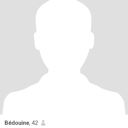
Bédouine
, 42