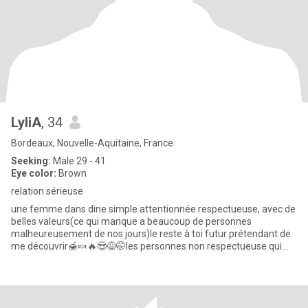
LyliA
, 34
Bordeaux, Nouvelle-Aquitaine, France
Seeking:
Male 29 - 41
Eye color:
Brown
relation sérieuse
une femme dans dine simple attentionnée respectueuse, avec de
belles valeurs(ce qui manque a beaucoup de personnes
malheureusement de nos jours)le reste à toi futur prétendant de
me découvrir🍯🍬🔥😍😅🤭les personnes non respectueuse qui
cherche à s'