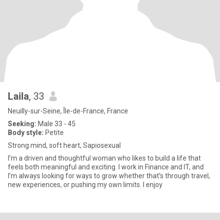
Laila
, 33
Neuilly-sur-Seine, Île-de-France, France
Seeking:
Male 33 - 45
Body style:
Petite
Strong mind, soft heart, Sapiosexual
I’m a driven and thoughtful woman who likes to build a life that
feels both meaningful and exciting. I work in Finance and IT, and
I’m always looking for ways to grow whether that’s through travel,
new experiences, or pushing my own limits. I enjoy