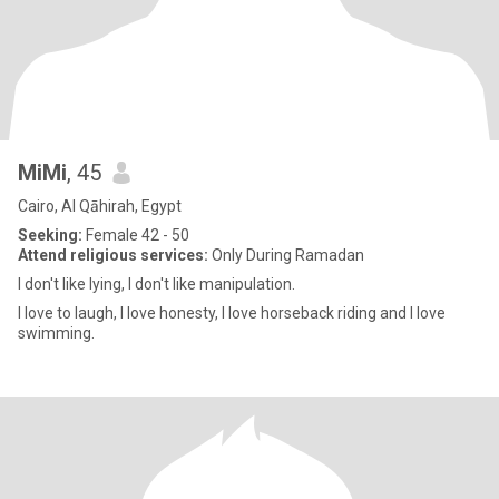
MiMi
, 45
Cairo, Al Qāhirah, Egypt
Seeking:
Female 42 - 50
Attend religious services:
Only During Ramadan
I don't like lying, I don't like manipulation.
I love to laugh, I love honesty, I love horseback riding and I love
swimming.