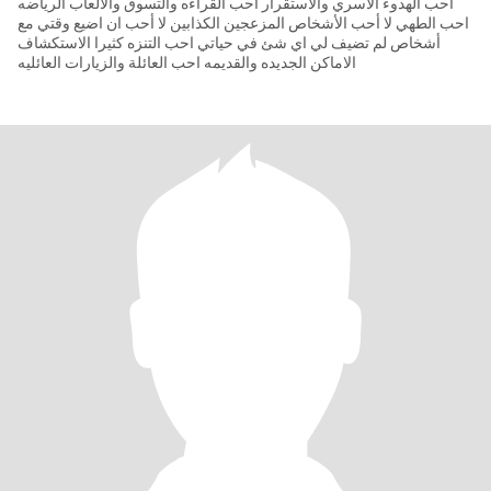
احب الهدوء الأسري والاستقرار احب القراءه والتسوق والالعاب الرياضه
احب الطهي لا أحب الأشخاص المزعجين الكذابين لا أحب ان اضيع وقتي مع
أشخاص لم تضيف لي اي شئ في حياتي احب التنزه كثيرا الاستكشاف
الاماكن الجديده والقديمه احب العائلة والزيارات العائليه