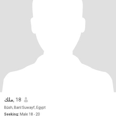
ملك
, 18
Būsh, Banī Suwayf, Egypt
Seeking:
Male 18 - 20