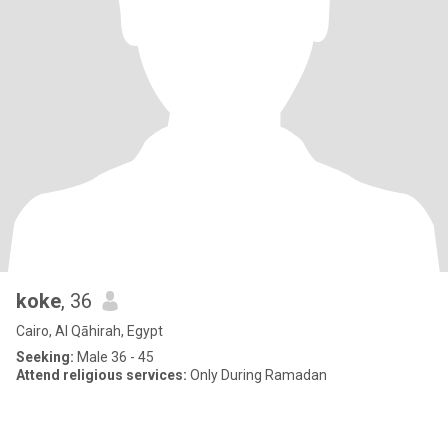
koke
, 36
Cairo, Al Qāhirah, Egypt
Seeking:
Male 36 - 45
Attend religious services:
Only During Ramadan