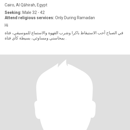
Cairo, Al Qāhirah, Egypt
Seeking:
Male 32 - 42
Attend religious services:
Only During Ramadan
Hi
في الصباح أحب الاستيقاظ باكرا وشرب القهوة والاستماع للموسيقي، فتاة
بمحاسني ومساوئي، بسيطة كأي فتاة .