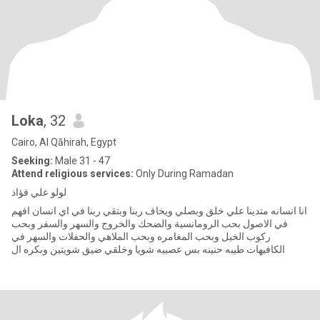
Loka
, 32
Cairo, Al Qāhirah, Egypt
Seeking:
Male 31 - 47
Attend religious services:
Only During Ramadan
لولو علي فؤاد
انا انسانه متدينا علي خلق وبصلي ويخاف ربنا وبتقي ربنا في اي انسان افهم
في الاصول بحب الرومانسية والضحك والخروج والسهر والسفر وبحب
ركوب الخيل وبحب المغامره وبحب الملاهي والحفلات والسهر في
الكافيهات طيبه حنينه بس عصبيه شويا وخلقي ضيق شويتين وبكره ال