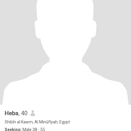
Heba
, 40
Shibīn al Kawm, Al Minūfīyah, Egypt
Seeking:
Male 38 - 55