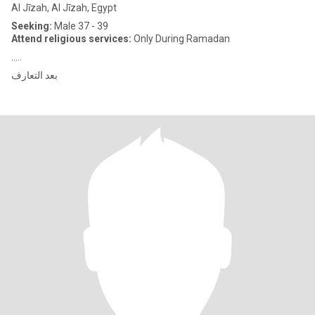
Al Jīzah, Al Jīzah, Egypt
Seeking:
Male 37 - 39
Attend religious services:
Only During Ramadan
.....
بعد التعارف