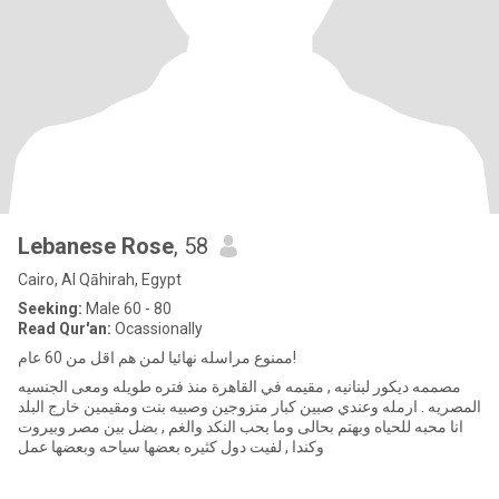
Lebanese Rose
, 58
Cairo, Al Qāhirah, Egypt
Seeking:
Male 60 - 80
Read Qur'an:
Ocassionally
ممنوع مراسله نهائيا لمن هم اقل من 60 عام!
مصممه ديكور لبنانيه , مقيمه في القاهرة منذ فتره طويله ومعى الجنسيه
المصريه . ارمله وعندي صبين كبار متزوجين وصبيه بنت ومقيمين خارج البلد
انا محبه للحياه وبهتم بحالى وما بحب النكد والغم , بضل بين مصر وبيروت
وكندا , لفيت دول كثيره بعضها سياحه وبعضها عمل