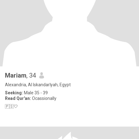
Mariam
, 34
Alexandria, Al Iskandarīyah, Egypt
Seeking:
Male 35 - 39
Read Qur'an:
Ocassionally
🇵🇸🤍