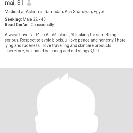
mai
, 31
Madinat al-Ashir min Ramadân, Ash Sharqīyah, Egypt
Seeking:
Male 32 - 43
Read Qur'an:
Ocassionally
Always have faith's in Allah's plans ,🌸 looking for something
serious, Respect to avoid block👍🏻 I love peace and honesty. I hate
lying and rudeness. I love travelling and skincare products.
Therefore, he should be caring and not stingy 😅. I l