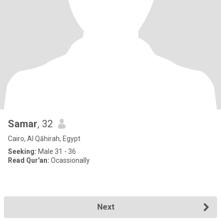
Samar
, 32
Cairo, Al Qāhirah, Egypt
Seeking:
Male 31 - 36
Read Qur'an:
Ocassionally
Next