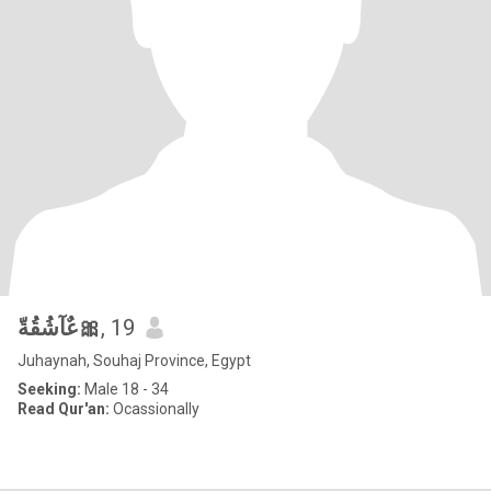
عٌآشُقُةّ🎀
, 19
Juhaynah, Souhaj Province, Egypt
Seeking:
Male 18 - 34
Read Qur'an:
Ocassionally