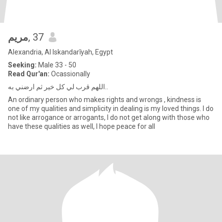
مريم
, 37
Alexandria, Al Iskandarīyah, Egypt
Seeking:
Male 33 - 50
Read Qur'an:
Ocassionally
اللهم قرب لي كل خير ثم ارضني به..
An ordinary person who makes rights and wrongs , kindness is
one of my qualities and simplicity in dealing is my loved things. I do
not like arrogance or arrogants, I do not get along with those who
have these qualities as well, I hope peace for all