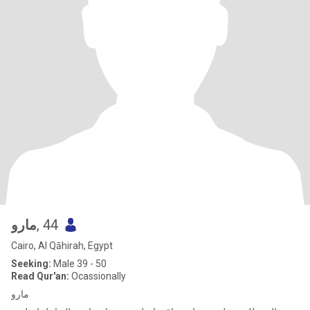
مارو
, 44
Cairo, Al Qāhirah, Egypt
Seeking:
Male 39 - 50
Read Qur'an:
Ocassionally
مارو