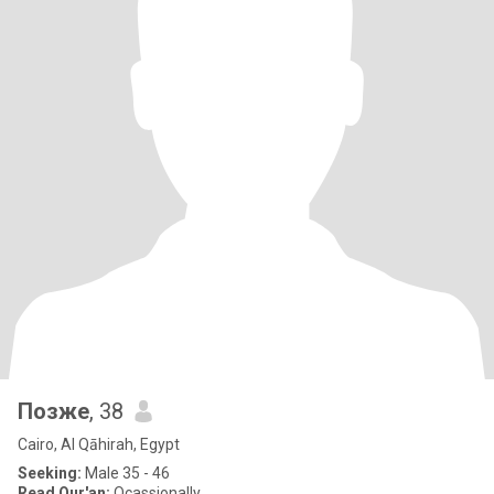
Позже
, 38
Cairo, Al Qāhirah, Egypt
Seeking:
Male 35 - 46
Read Qur'an:
Ocassionally