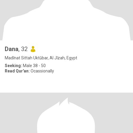
Dana
, 32
Madīnat Sittah Uktūbar, Al Jīzah, Egypt
Seeking:
Male 38 - 50
Read Qur'an:
Ocassionally