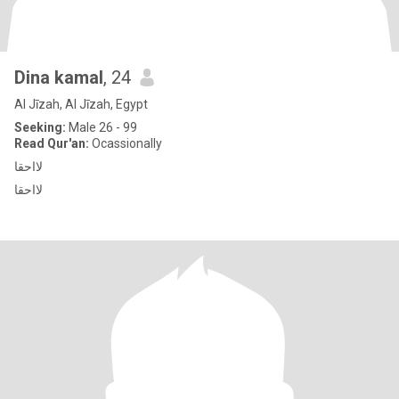
Dina kamal
, 24
Al Jīzah, Al Jīzah, Egypt
Seeking:
Male 26 - 99
Read Qur'an:
Ocassionally
لااحقا
لااحقا