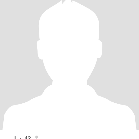
سلمى
, 43