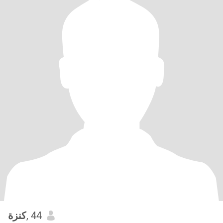
كنزة
, 44