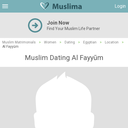
Login
Join Now
Find Your Muslim Life Partner
Muslim Matrimonials
>
Women
>
Dating
>
Egyptian
>
Location
>
Al Fayyūm
Muslim Dating Al Fayyūm