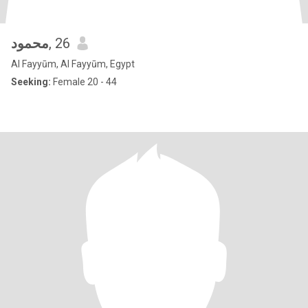
محمود
, 26
Al Fayyūm, Al Fayyūm, Egypt
Seeking:
Female 20 - 44