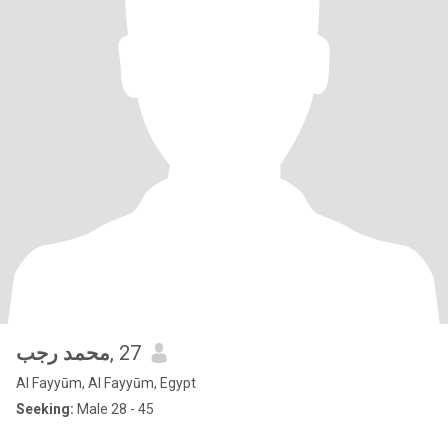
محمد رجب
, 27
Al Fayyūm, Al Fayyūm, Egypt
Seeking:
Male 28 - 45