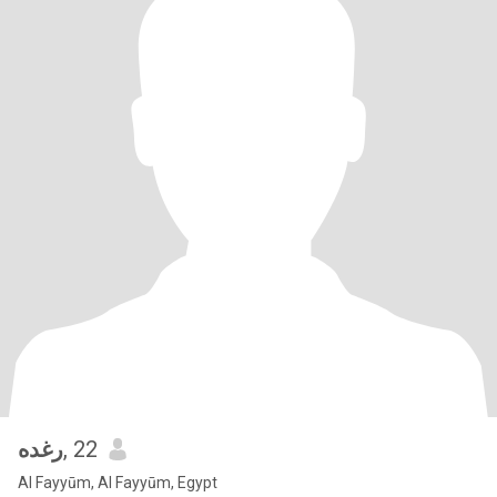
رغده
, 22
Al Fayyūm, Al Fayyūm, Egypt