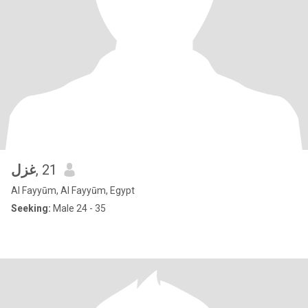
غزل
, 21
Al Fayyūm, Al Fayyūm, Egypt
Seeking:
Male 24 - 35