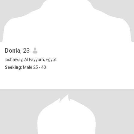
Donia
, 23
Ibshawāy, Al Fayyūm, Egypt
Seeking:
Male 25 - 40