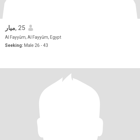
ميار
, 25
Al Fayyūm, Al Fayyūm, Egypt
Seeking:
Male 26 - 43