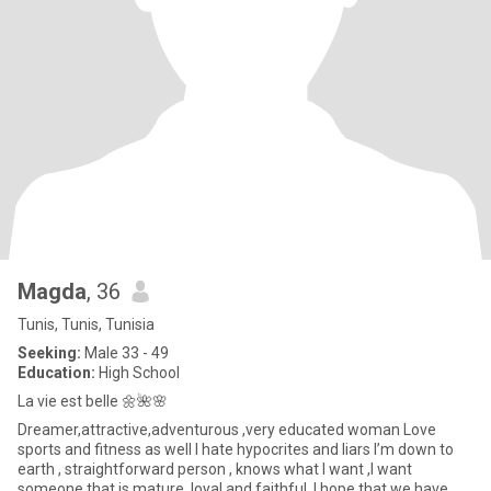
Magda
, 36
Tunis, Tunis, Tunisia
Seeking:
Male 33 - 49
Education:
High School
La vie est belle 🌼🌺🌸
Dreamer,attractive,adventurous ,very educated woman Love
sports and fitness as well I hate hypocrites and liars I’m down to
earth , straightforward person , knows what I want ,I want
someone that is mature, loyal and faithful, I hope that we have