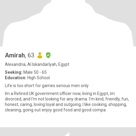
Amirah
, 63
Alexandria, Al Iskandarīyah, Egypt
Seeking:
Male 50 - 65
Education:
High School
Life is too short for games serious men only
Im a Retired UK government officer now, living in Egypt, im
divorced, and I'm not looking for any drama. I'm kind, friendly, fun,
honest, caring, loving loyal and outgoing, I like cooking, shopping,
cleaning, going out enjoy good food and good compa