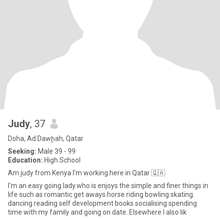
Judy
, 37
Doha, Ad Dawḩah, Qatar
Seeking:
Male 39 - 99
Education:
High School
Am judy from Kenya I'm working here in Qatar 🇶🇦
I'm an easy going lady.who is enjoys the simple and finer things in
life such as romantic get aways.horse riding bowling skating.
dancing reading self development books socialising spending
time with my family and going on date. Elsewhere l also lik