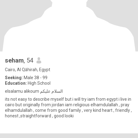
seham
, 54
Cairo, Al Qāhirah, Egypt
Seeking:
Male 38 - 99
Education:
High School
elsalamu alikoum السلام عليكم
its not easy to describe myself but i will try iam from egypt i live in
cairo but originally from jordan iam religious elhamdulallah , pray
elhamdulallah , come from good family , very kind heart , friendly ,
honest ,straightforward , good looki