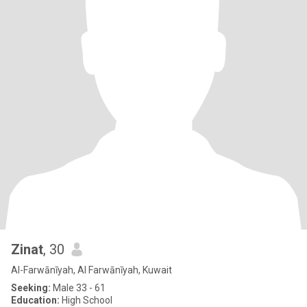
Zinat
, 30
Al-Farwānīyah, Al Farwānīyah, Kuwait
Seeking:
Male 33 - 61
Education:
High School