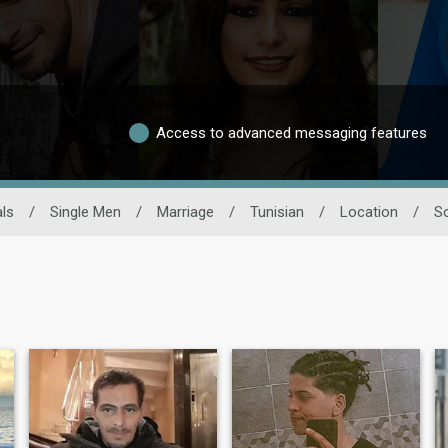
Access to advanced messaging features
ls
/
Single Men
/
Marriage
/
Tunisian
/
Location
/
S