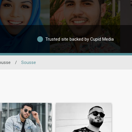
Trusted site backed by Cupid Media
ousse
/
Sousse