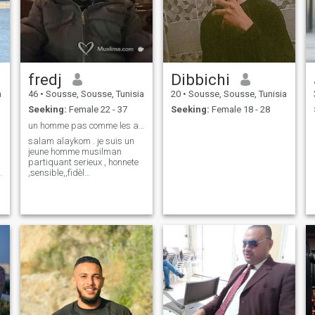
fredj
Dibbichi
a
46
•
Sousse, Sousse, Tunisia
20
•
Sousse, Sousse, Tunisia
Seeking:
Female 22 - 37
Seeking:
Female 18 - 28
un homme pas comme les autres
salam alaykom . je suis un
jeune homme musilman
partiquant serieux , honnete
,sensible,,fidèl
.timide,gentille,souriant, jai
un bon caractaire je respecte
beaucoup les femmes et tous
le monde,je suis aussi
divocer pas tes long temp.je
veux bien refai