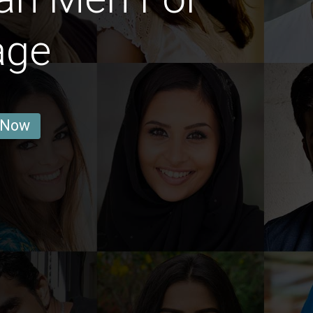
age
 Now