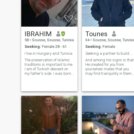
IBRAHIM
Tounes
58
•
Sousse, Sousse, Tunisia
34
•
Sousse, Sousse, Tunisi
Seeking:
Female 28 - 61
Seeking:
Female
I live in Hungary and Tunisia
Seeking a partner to build a peaceful, faith-fille
The preservation of Islamic
And among His signs is that
traditions is important to me.
He created for you from
I am of Turkish descent on
yourselves mates that you
my father's side. I was born
may find tranquility in them."
in Hungarian socialism, I
— (Quran 30:21) Assalamu
studied in strong and strict
Alaikum wa Rahmatullahi
schools. They taught me to
wa Barakatuh, I'm a
become human. My parents
practicing Muslim man who
taught me how to behave
believes in leading life with
intention, b