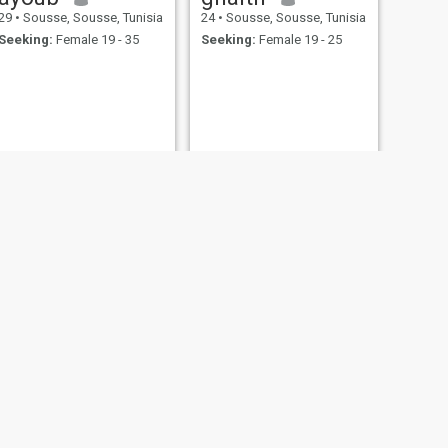
29
•
Sousse, Sousse, Tunisia
24
•
Sousse, Sousse, Tunisia
Seeking:
Female 19 - 35
Seeking:
Female 19 - 25
NEW
NEXT
redwan
39
•
Sousse, Sousse, Tunisia