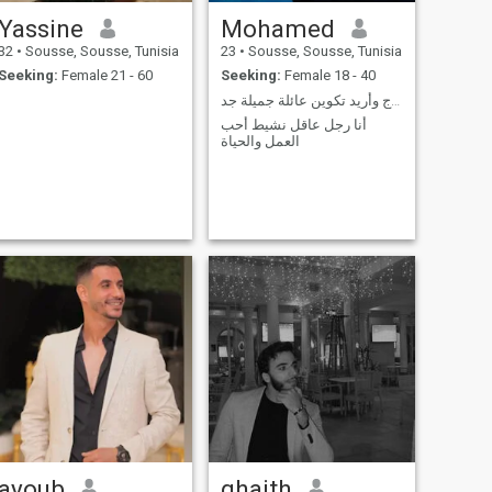
Yassine
Mohamed
32
•
Sousse, Sousse, Tunisia
23
•
Sousse, Sousse, Tunisia
Seeking:
Female 21 - 60
Seeking:
Female 18 - 40
أبحث عن فتاة جدية لزواج وأريد تكوين عائلة جميلة جد
أنا رجل عاقل نشيط أحب
العمل والحياة
ayoub
ghaith