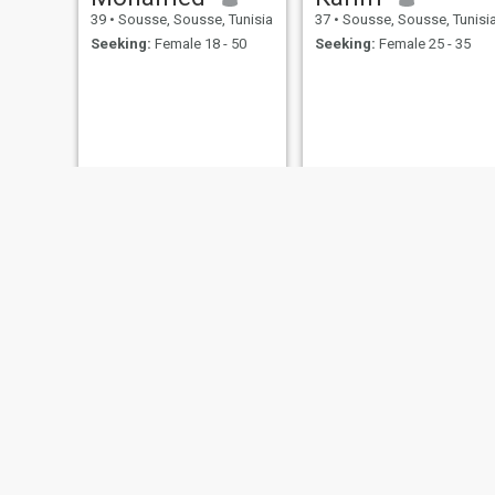
39
•
Sousse, Sousse, Tunisia
37
•
Sousse, Sousse, Tunisi
Seeking:
Female 18 - 50
Seeking:
Female 25 - 35
Mohamed
Amine amri
25
•
Sousse, Sousse, Tunisia
40
•
Sousse, Sousse, Tunisi