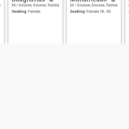
a
36
•
Sousse, Sousse, Tunisia
23
•
Sousse, Sousse, Tunisia
Seeking:
Female
Seeking:
Female 18 - 30
Salem
Yassine
a
28
•
Sousse, Sousse, Tunisia
22
•
Sousse, Sousse, Tunisia