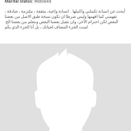
Marital Status:
Widowed
أبحث عن انسانة تكملني واكملها .. انسانة واعية، مثقفة ، ملتزمة ، صادقة ،
تفهمني كما افهمها وليس شرطا ان نكون نسخة طبق الاصل من بعضنا
البعض لكن احترام الآخر، وان نتقبل بعضنا البعض ونتعلم من بعضنا الخ.
لست الجزء المضاف لحياتك ، بل أنا الجزء الذي يكم