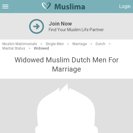
Login
Join Now
Find Your Muslim Life Partner
Muslim Matrimonials
>
Single Men
>
Marriage
>
Dutch
>
Marital Status
>
Widowed
Widowed Muslim Dutch Men For
Marriage