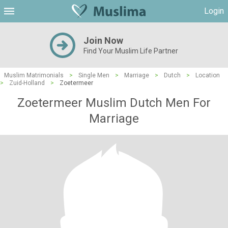
Login
Join Now
Find Your Muslim Life Partner
Muslim Matrimonials
>
Single Men
>
Marriage
>
Dutch
>
Location
>
Zuid-Holland
>
Zoetermeer
Zoetermeer Muslim Dutch Men For
Marriage