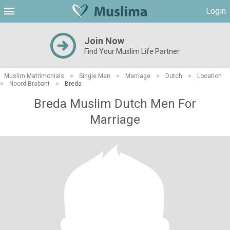
Login
Join Now
Find Your Muslim Life Partner
Muslim Matrimonials
>
Single Men
>
Marriage
>
Dutch
>
Location
>
Noord-Brabant
>
Breda
Breda Muslim Dutch Men For
Marriage