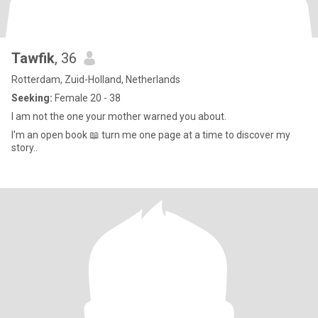
Tawfik
, 36
Rotterdam, Zuid-Holland, Netherlands
Seeking:
Female 20 - 38
I am not the one your mother warned you about.
I'm an open book 📖 turn me one page at a time to discover my
story..