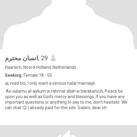
انسان محترم
, 29
Haarlem, Noord-Holland, Netherlands
Seeking:
Female 18 - 50
🙏 read bio, I only want a serious halal marriage.
As-salamu al-aykum w rahmat allah w barakatouh, Peace be
upon you as well as God's mercy and blessings. If you have any
important questions or anything to say to me, don't hesitate. We
can chat 😉 I already paid for this site. Salam, dear str