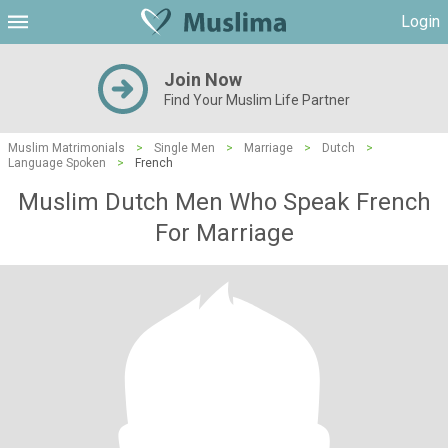
Login
Join Now
Find Your Muslim Life Partner
Muslim Matrimonials
>
Single Men
>
Marriage
>
Dutch
>
Language Spoken
>
French
Muslim Dutch Men Who Speak French
For Marriage