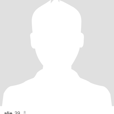
alie
, 39