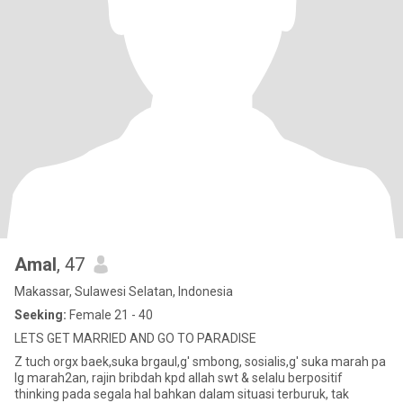
Amal
, 47
Makassar, Sulawesi Selatan, Indonesia
Seeking:
Female 21 - 40
LETS GET MARRIED AND GO TO PARADISE
Z tuch orgx baek,suka brgaul,g' smbong, sosialis,g' suka marah pa
lg marah2an, rajin bribdah kpd allah swt & selalu berpositif
thinking pada segala hal bahkan dalam situasi terburuk, tak