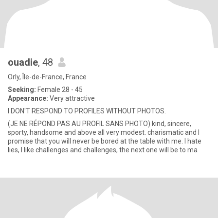
ouadie
, 48
Orly, Île-de-France, France
Seeking:
Female 28 - 45
Appearance:
Very attractive
I DON'T RESPOND TO PROFILES WITHOUT PHOTOS.
(JE NE RÉPOND PAS AU PROFIL SANS PHOTO) kind, sincere,
sporty, handsome and above all very modest. charismatic and I
promise that you will never be bored at the table with me. I hate
lies, I like challenges and challenges, the next one will be to ma