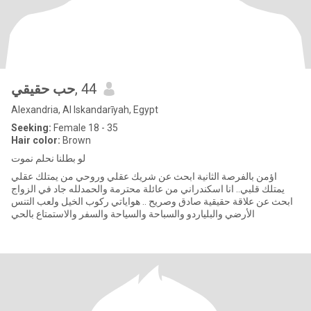
حب حقيقي
, 44
Alexandria, Al Iskandarīyah, Egypt
Seeking:
Female 18 - 35
Hair color:
Brown
لو بطلنا نحلم نموت
اؤمن بالفرصة الثانية ابحث عن شريك عقلي وروحي من يمتلك عقلي
يمتلك قلبي.. انا اسكندراني من عائلة محترمة والحمدلله جاد في الزواج
ابحث عن علاقة حقيقية صادق وصريح .. هواياتي ركوب الخيل ولعب التنس
الأرضي والبلياردو والسباحة والسياحة والسفر والاستمتاع بالحي