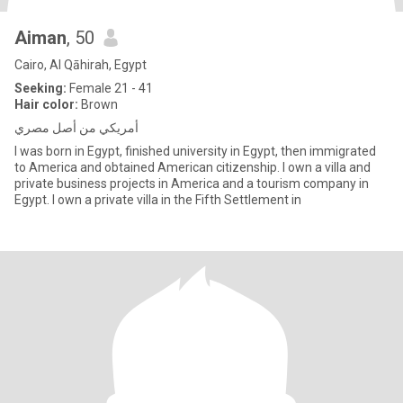
Aiman
, 50
Cairo, Al Qāhirah, Egypt
Seeking:
Female 21 - 41
Hair color:
Brown
أمريكي من أصل مصري
I was born in Egypt, finished university in Egypt, then immigrated
to America and obtained American citizenship. I own a villa and
private business projects in America and a tourism company in
Egypt. I own a private villa in the Fifth Settlement in