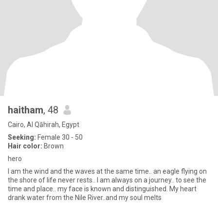
haitham
, 48
Cairo, Al Qāhirah, Egypt
Seeking:
Female 30 - 50
Hair color:
Brown
hero
I am the wind and the waves at the same time.. an eagle flying on
the shore of life never rests.. I am always on a journey.. to see the
time and place.. my face is known and distinguished. My heart
drank water from the Nile River..and my soul melts