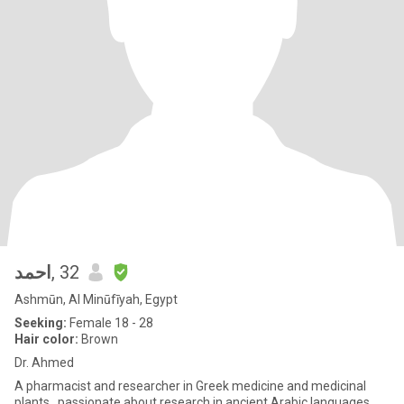
احمد
, 32
Ashmūn, Al Minūfīyah, Egypt
Seeking:
Female 18 - 28
Hair color:
Brown
Dr. Ahmed
A pharmacist and researcher in Greek medicine and medicinal
plants , passionate about research in ancient Arabic languages ​​