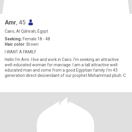
Amr
, 45
Cairo, Al Qāhirah, Egypt
Seeking:
Female 18 - 48
Hair color:
Brown
I WANT A FAMILY
Hello I'm Amr. I live and work in Cairo. I'm seeking an attractive
well-educated woman for marriage. I am a tall attractive well-
educated man and come from a good Egyptian family. I'm 43
generation direct descendant of our prophet Mohammad pbuh. C