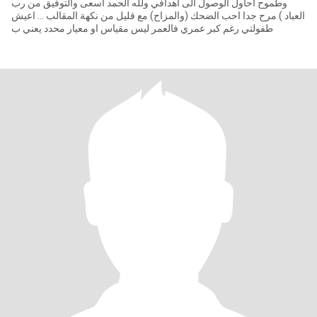
وطموح أحاول الوصول الى اهدافي ولله الحمد اسعى والتوفيق من رب
العباد ) مرح جدا احب الضحك (والمزاح) مع قليل من نكهة المقالب ... اعيش
طفولتي رغم كبر عمري فالعمر ليس مقياس او معيار محدد يعني ب