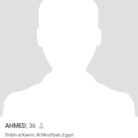
AHMED
, 36
Shibīn al Kawm, Al Minūfīyah, Egypt