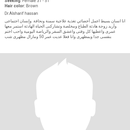
Seeking:
Female 31 - 51
Hair color:
Brown
Dr.Alsharif hassan
انا انسان بسيط اعمل أخصائي تغذية علاجية سمنة ونحافة. وإنسان اجتماعى
وأريد زوجة هادئة الطباع ومخلصة وتشاركنى الحياة الهادئة استمر معها
عمرى واعطيها كل وقتى واعشق السفر والرياضة اليومية واحب اختم
بنفسى جدا وبمظهرى وانا فعلا عديت عمر 50 ومازال مظهرى شب