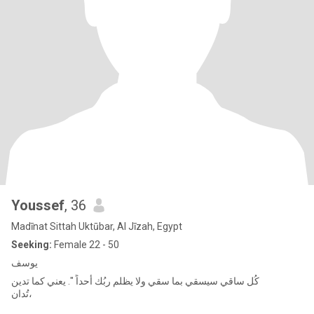
Youssef
, 36
Madīnat Sittah Uktūbar, Al Jīzah, Egypt
Seeking:
Female 22 - 50
يوسف
كُل ساقي سيسقي بما سقي ولا يظلم ربُك أحداً ". يعني كما تدين
تُدان،