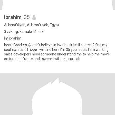
ibrahim
, 35
Al Ismā`īlīyah, Al Ismā`īlīyah, Egypt
Seeking:
Female 21 - 28
im ibrahim
heart Brocken 😀 don't believe in love buck I still search 2 find my
soulmate and I hope I will find here I'm 35 your souls I am working
sales developer I need someone understand me to help me move
on turn our future and I swear I will take care ab