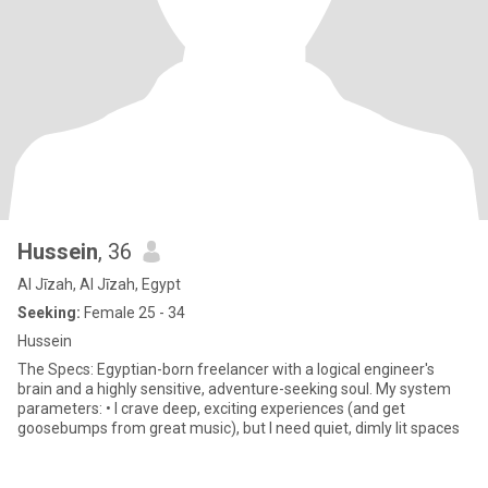
Hussein
, 36
Al Jīzah, Al Jīzah, Egypt
Seeking:
Female 25 - 34
Hussein
The Specs: Egyptian-born freelancer with a logical engineer's
brain and a highly sensitive, adventure-seeking soul. ​My system
parameters: • I crave deep, exciting experiences (and get
goosebumps from great music), but I need quiet, dimly lit spaces