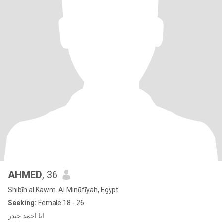
AHMED
, 36
Shibīn al Kawm, Al Minūfīyah, Egypt
Seeking:
Female 18 - 26
انا احمد حيدر