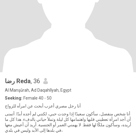
رضا Reda
, 36
Al Manşūrah, Ad Daqahlīyah, Egypt
Seeking:
Female 40 - 50
أنا رجل مصري أعزب أبحث عن امرأه للزواج
أنا شخص منفصل، سأكون سعيدًا إذا وجدت حبي، لكنني لم أجده أبدًا. أتمنى
أن أجد امرأة تعطيني قلبها واهتمامها كل ليلة وتملأ حياتي بالدفء. هذا كل ما
أريده، وسأكون ملكًا لها فقط. لا يهمني العمر أو الجنسية. أريد أن أعيش معها
في بلدها إلى الأبد وليس في بلدي،