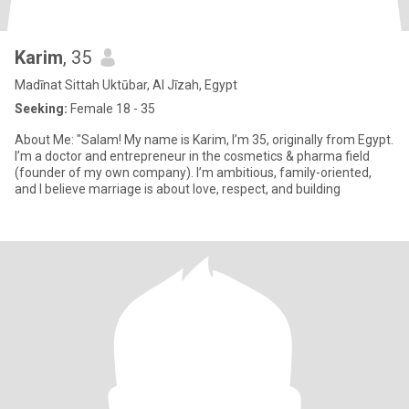
Karim
, 35
Madīnat Sittah Uktūbar, Al Jīzah, Egypt
Seeking:
Female 18 - 35
About Me: "Salam! My name is Karim, I’m 35, originally from Egypt.
I’m a doctor and entrepreneur in the cosmetics & pharma field
(founder of my own company). I’m ambitious, family-oriented,
and I believe marriage is about love, respect, and building