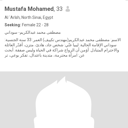
Mustafa Mohamed
, 33
Al `Arīsh, North Sinai, Egypt
Seeking:
Female 22 - 28
مصطفى محمد عبدالكريم- سوداني
الاسم: مصطفى محمد عبدالكريم(مهندس تكييف) العمر: 33 سنة الجنسية:
سوداني الإقامة الحالية: ليبيا عنّي: شخص جاد، هادئ، متزن، أقدّر العائلة
والاحترام المتبادل. أؤمن أن الزواج شراكة في الحياة وليس صفقة. أبحث
عن: امرأة محترمة، متدينة باعتدال، تفكر بوعي، تر