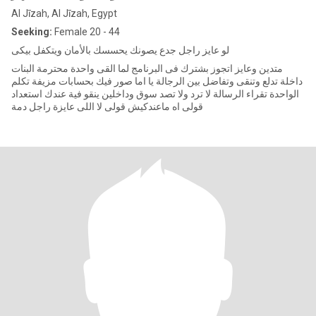
Al Jīzah, Al Jīzah, Egypt
Seeking:
Female 20 - 44
لو عايز راجل جدع يصونك يحسسك بالأمان ويتكفل بيكى
متدين وعايز اتجوز بشترك فى البرنامج لما القى واحدة محترمة البنات
داخلة تدلع وتنقى وتفاضل بين الرجالة يا اما صور فيك بحسابات مزيفة تكلم
الواحدة تقراء الرسالة لا ترد ولا تصد سوق وداخلين ينقو فية عندك استعداد
قولى اه ماعندكيش قولى لا اللى عايزة راجل دمة