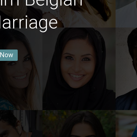
arriage
 Now