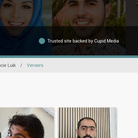
Trusted site backed by Cupid Media
cie Luik
/
Verviers