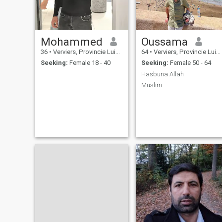
Mohammed
Oussama
36
•
Verviers, Provincie Luik, Belgium
64
•
Verviers, Provincie Luik, Belgium
Seeking:
Female 18 - 40
Seeking:
Female 50 - 64
Hasbuna Allah
Muslim