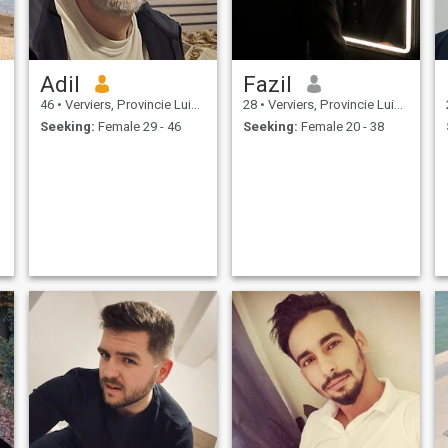
Adil
Fazil
46
•
Verviers, Provincie Luik, Belgium
28
•
Verviers, Provincie Luik, Belgium
Seeking:
Female 29 - 46
Seeking:
Female 20 - 38