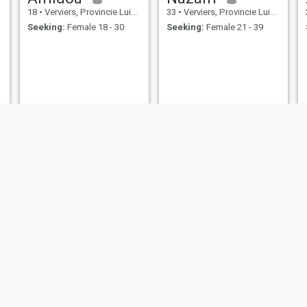
18
•
Verviers, Provincie Luik, Belgium
33
•
Verviers, Provincie Luik, Belgium
Seeking:
Female 18 - 30
Seeking:
Female 21 - 39
taner
max
46
•
Verviers, Provincie Luik, Belgium
35
•
Verviers, Provincie Luik, Belgium