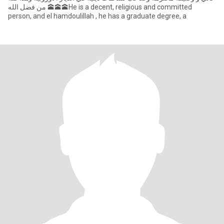
من فضل الله 🕋🕋🕋He is a decent, religious and committed
person, and el hamdoulillah , he has a graduate degree, a