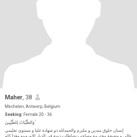
Maher
, 38
Mechelen, Antwerp, Belgium
Seeking:
Female 20 - 36
وَالطَّيِّبَاتُ لِلطَّيِّبِينَ ۚ
إنسان خلوق متدين و ملتزم والحمدلله ذو شهادة عليا و مستوى تعليمي
عالي و وضيفة محترمة وصاحب نشاطات دينية في الديار الاوروبيه وهذا كله