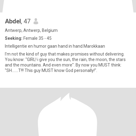
Abdel
, 47
Antwerp, Antwerp, Belgium
Seeking:
Female 35 - 45
Intelligentie en humor gaan hand in hand.Marokkaan
I'm not the kind of guy that makes promises without delivering.
You know: "GIRL! i give you the sun, the rain, the moon, the stars
and the mountains. And even more". By now you MUST think:
"SH.......T!!! This guy MUST know God personally!".