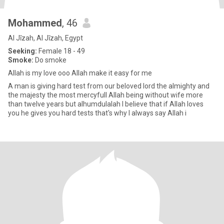
Mohammed
, 46
Al Jīzah, Al Jīzah, Egypt
Seeking:
Female 18 - 49
Smoke:
Do smoke
Allah is my love ooo Allah make it easy for me
A man is giving hard test from our beloved lord the almighty and
the majesty the most mercyfull Allah being without wife more
than twelve years but alhumdulalah I believe that if Allah loves
you he gives you hard tests that's why I always say Allah i