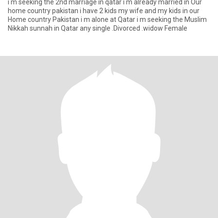
i m seeking the 2nd marriage in qatar i m already married in Our
home country pakistan i have 2 kids my wife and my kids in our
Home country Pakistan i m alone at Qatar i m seeking the Muslim
Nikkah sunnah in Qatar any single .Divorced .widow Female