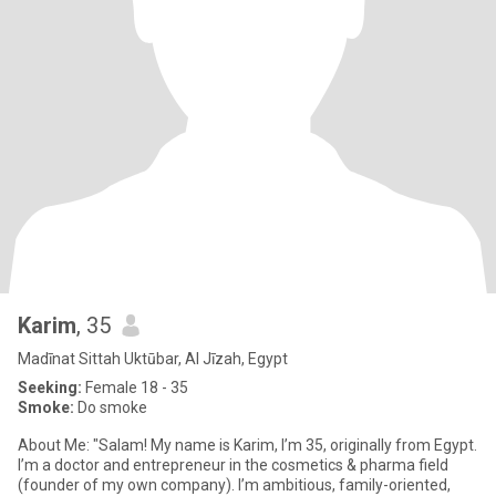
Karim
, 35
Madīnat Sittah Uktūbar, Al Jīzah, Egypt
Seeking:
Female 18 - 35
Smoke:
Do smoke
About Me: "Salam! My name is Karim, I’m 35, originally from Egypt.
I’m a doctor and entrepreneur in the cosmetics & pharma field
(founder of my own company). I’m ambitious, family-oriented,