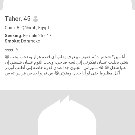
Taher
, 45
Cairo, Al Qāhirah, Egypt
Seeking:
Female 25 - 47
Smoke:
Do smoke
هالوووو
😎 أنا مين؟ شخص دمّه خفيف، بيعرف يقلب أي قعدة هزار وضحك. بحب
شتي بحليب عشان تفكرني إني لسه صاحي، وبحب النوم عشان ينسيني إن
عليا شغل 😅 😂 مميزاتي .مجنون جدا عندي قدرة خاصة إني أطلب أوردر
أكل مظبوط حتى لو أنا جعان ومتوتر.😂 ص فر و احد ص فر س ته س