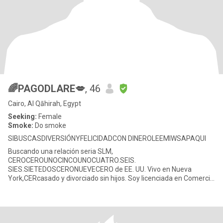
🌈PAGODLARE💋
, 46
Cairo, Al Qāhirah, Egypt
Seeking:
Female
Smoke:
Do smoke
SIBUSCASDIVERSIÓNYFELICIDADCON DINEROLEEMIWSAPAQUI
Buscando una relación seria SLM,
CEROCEROUNOCINCOUNOCUATRO.SEIS.
SIES.SIETEDOSCERONUEVECERO de EE. UU. Vivo en Nueva
York,CERcasado y divorciado sin hijos. Soy licenciada en Comercio
y Administración de Empresas y actualmente trabajo como
traducto