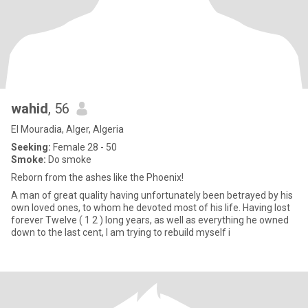
wahid
, 56
El Mouradia, Alger, Algeria
Seeking:
Female 28 - 50
Smoke:
Do smoke
Reborn from the ashes like the Phoenix!
A man of great quality having unfortunately been betrayed by his
own loved ones, to whom he devoted most of his life. Having lost
forever Twelve ( 1 2 ) long years, as well as everything he owned
down to the last cent, I am trying to rebuild myself i