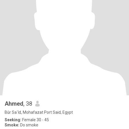
Ahmed
, 38
Būr Sa`īd, Mohafazat Port Said, Egypt
Seeking:
Female 30 - 45
Smoke:
Do smoke