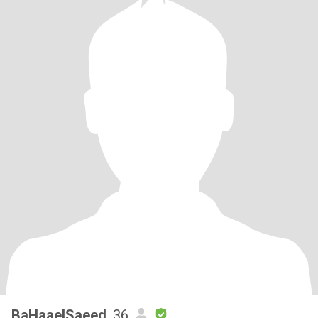
BaHaaelSaeed
, 36