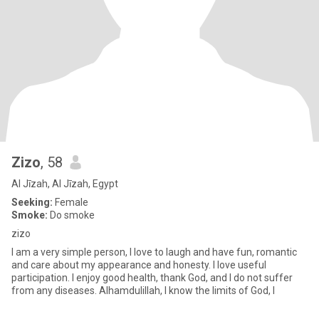
Zizo
, 58
Al Jīzah, Al Jīzah, Egypt
Seeking:
Female
Smoke:
Do smoke
zizo
I am a very simple person, I love to laugh and have fun, romantic
and care about my appearance and honesty. I love useful
participation. I enjoy good health, thank God, and I do not suffer
from any diseases. Alhamdulillah, I know the limits of God, I