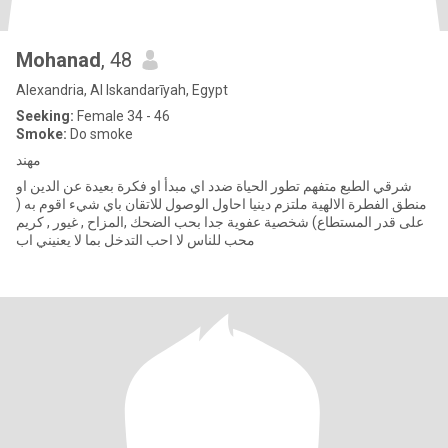
Mohanad
, 48
Alexandria, Al Iskandarīyah, Egypt
Seeking:
Female 34 - 46
Smoke:
Do smoke
مهند
شرقي الطبع متفهم تطور الحياة ضدد اي مبدأ او فكرة بعيدة عن الدين او
منطق الفطرة الالهية ملتزم دينيا احاول الوصول للاتقان باي شيء اقوم به (
على قدر المستطاع) شخصية عفوية جدا بحب الضحك ,المزاح , غيور , كريم
محب للناس لا احب التدخل بما لا يعنيني اب