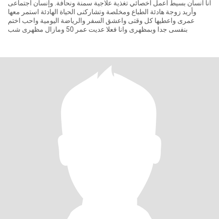
انا انسان بسيط اعمل أخصائي تغذية علاجية سمنة ونحافة. وإنسان اجتماعى
وأريد زوجة هادئة الطباع ومخلصة وتشاركنى الحياة الهادئة استمر معها
عمرى واعطيها كل وقتى واعشق السفر والرياضة اليومية واحب اختم
بنفسى جدا وبمظهرى وانا فعلا عديت عمر 50 ومازال مظهرى شب