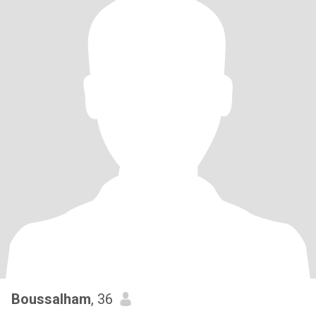
Boussalham
, 36