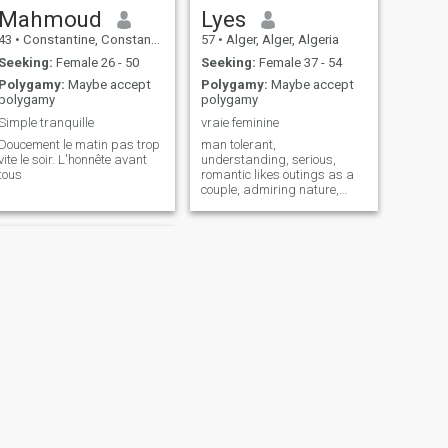
Mahmoud
Lyes
43
•
Constantine, Constantine, Algeria
57
•
Alger, Alger, Algeria
Seeking:
Female 26 - 50
Seeking:
Female 37 - 54
Polygamy:
Maybe accept
Polygamy:
Maybe accept
polygamy
polygamy
Simple tranquille
vraie feminine
Doucement le matin pas trop
man tolerant,
vite le soir. L'honnête avant
understanding, serious,
tous
romantic likes outings as a
couple, admiring nature,
good handyman home or
other does not like the
stubborn woman, who wants
to line up before the moral or
even physical strength of a
man what made me fail
twice and what does not
explain anything to say that I
am bad (Muslim and very
open to a peaceful and
happy life) I must repeat that
the woman who likes to
measure herself to a man s t
it is not me you are I should
also point out that if I find a
NEXT
life outside of my country I
Yacin
prefer it. I'd rather not. My