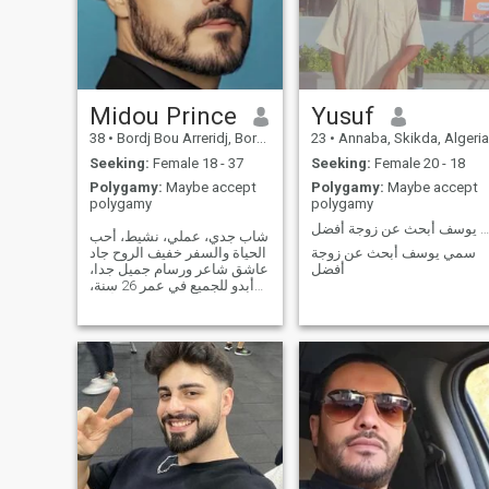
memberships to gold
Midou Prince
Yusuf
38
•
Bordj Bou Arreridj, Bordj Bou Arréridj, Algeria
23
•
Annaba, Skikda, Algeria
Seeking:
Female 18 - 37
Seeking:
Female 20 - 18
Polygamy:
Maybe accept
Polygamy:
Maybe accept
polygamy
polygamy
اسمي يوسف أبحث عن زوجة أفضل
شاب جدي، عملي، نشيط، أحب
سمي يوسف أبحث عن زوجة
الحياة والسفر خفيف الروح جاد
أفضل
عاشق شاعر ورسام جميل جدا،
أبدو للجميع في عمر 26 سنة،
طول 179، خلوق رياضي أنيق
ومتأنق دائم، عندي ذوق جيد في
اللباس، أهوى الطبخ وأجيده،.
اقدر المرأة وأعطيها حقها من
الاحترام والتقدير والود، مخلص
في