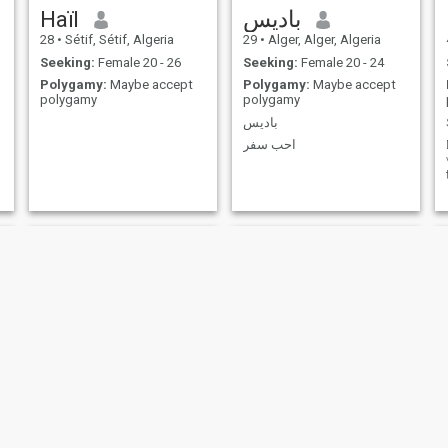
Haïl
باديس
28
•
Sétif, Sétif, Algeria
29
•
Alger, Alger, Algeria
Seeking:
Female 20 - 26
Seeking:
Female 20 - 24
Polygamy:
Maybe accept
Polygamy:
Maybe accept
polygamy
polygamy
باديس
احب سفر
Hani
عبد الرحيم