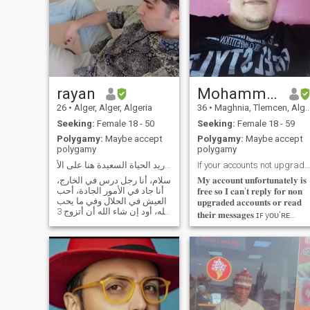
rayan
Mohammed
26
•
Alger, Alger, Algeria
36
•
Maghnia, Tlemcen, Algeria
Seeking:
Female 18 - 50
Seeking:
Female 18 - 59
Polygamy:
Maybe accept
Polygamy:
Maybe accept
polygamy
polygamy
أنا رجل يخاف الله، أريد الحياة السعيدة هنا على الأ
If your accounts not upgraded I can't reply you
سلام، أنا رجل درس في الخارج،
𝐌𝐲 𝐚𝐜𝐜𝐨𝐮𝐧𝐭 𝐮𝐧𝐟𝐨𝐫𝐭𝐮𝐧𝐚𝐭𝐞𝐥𝐲 𝐢𝐬
أنا جاد في الأمور الجادة، أحب
𝐟𝐫𝐞𝐞 𝐬𝐨 𝐈 𝐜𝐚𝐧'𝐭 𝐫𝐞𝐩𝐥𝐲 𝐟𝐨𝐫 𝐧𝐨𝐧
العيش في الحلال وفي ما يحب
𝐮𝐩𝐠𝐫𝐚𝐝𝐞𝐝 𝐚𝐜𝐜𝐨𝐮𝐧𝐭𝐬 𝐨𝐫 𝐫𝐞𝐚𝐝
الله، أود إن شاء الله أن أتزوج 3
𝐭𝐡𝐞𝐢𝐫 𝐦𝐞𝐬𝐬𝐚𝐠𝐞𝐬 ɪꜰ yᴏᴜ'ʀᴇ
نساء. في هذه اللحظة ليس
ꜱᴇʀɪᴏᴜꜱ ᴀɴᴅ ʟᴏᴏᴋ ꜰᴏʀ
لدي أي زوجة. لم أتزوج قط
ʀᴇʟᴀᴛɪᴏɴꜱʜɪᴩ ᴄᴏɴᴛᴀᴄᴛ ᴍᴇ :
ولهذا السبب أنشر رسالتي هنا.
ᴍᴏʜᴀᴍᴍᴇᴅᴋᴋʜᴏʀʙ@ɢᴍᴀɪʟ.ᴄ
أنا أتعلم ديني باستمرار، أريد
ɪ'ᴍ serious, trusted, honest
أن تكون زوجاتي متدينات.
and loyal man trying to find
my woman but my account i
free so I can't reply to women
who didn't upgrade their