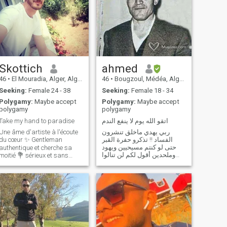
Skottich
ahmed
46
•
El Mouradia, Alger, Algeria
46
•
Bougzoul, Médéa, Algeria
Seeking:
Female 24 - 38
Seeking:
Female 18 - 34
Polygamy:
Maybe accept
Polygamy:
Maybe accept
polygamy
polygamy
Take my hand to paradise
اتقو الله يوم لا ينفع الندم
Une âme d'artiste à l'écoute
ربي يهدي ماخلق تنشرون
du cœur ✨ Gentleman
الفساد !! تذكرو حفرة القبر
حتى لو كنتم مسيحيين ويهود
authentique et cherche sa
وملحدين أقول لكم لن تنالوا
moitié 💐 sérieux et sans
ماتريدون حتى يرث الله الارض
enfants, je vis actuellement à
ومن عليها عبيد تبقون عبيد الى
Alger-Centre mais j'envisage
يوم الدين .وراني نشوف والله
de m'installer en région
أغلب الحسابات مزورة نتاع
parisienne dès que j'aurai
عباد نكرة موسخين وباقي
trouvé la femme idéale.De
البنات لا
confession