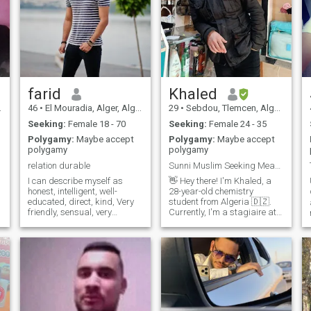
farid
Khaled
46
•
El Mouradia, Alger, Algeria
29
•
Sebdou, Tlemcen, Algeria
Seeking:
Female 18 - 70
Seeking:
Female 24 - 35
Polygamy:
Maybe accept
Polygamy:
Maybe accept
polygamy
polygamy
relation durable
Sunni Muslim Seeking Meaningful Connection
I can describe myself as
👋 Hey there! I'm Khaled, a
honest, intelligent, well-
28-year-old chemistry
educated, direct, kind, Very
student from Algeria 🇩🇿.
friendly, sensual, very
Currently, I'm a stagiaire at
sociable I always have
a milk production factory 🥛.
respect for people. I am very
As a simple Muslim man, I
romantic, fun, with a good
embrace a minimalist style
ᴏᴍ
sense of humor. I'm an
and believe in personal
optimist! I love my life! And I
growth 🌱. My faith plays a
know I can make my love
signific
s
happy! But write me and I'll
tell you more! Less