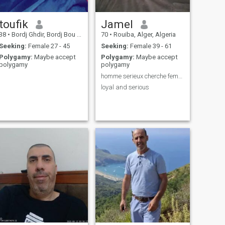
toufik
Jamel
38
•
Bordj Ghdir, Bordj Bou Arréridj, Algeria
70
•
Rouiba, Alger, Algeria
Seeking:
Female 27 - 45
Seeking:
Female 39 - 61
Polygamy:
Maybe accept
Polygamy:
Maybe accept
polygamy
polygamy
homme serieux cherche femme meme profile
loyal and serious