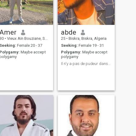
Amer
abde
30
•
Vieux Aïn Bouziane, Skikda, Algeria
25
•
Biskra, Biskra, Algeria
Seeking:
Female 20 - 37
Seeking:
Female 19 - 31
Polygamy:
Maybe accept
Polygamy:
Maybe accept
polygamy
polygamy
Il n'y a pas de pudeur dans la religion