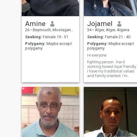
Amine
Jojamel
26
•
Beymouth, Mostaganem, Algeria
34
•
Alger, Alger, Algeria
Seeking:
Female 19 - 31
Seeking:
Female 21 - 40
Polygamy:
Maybe accept
Polygamy:
Maybe accept
polygamy
polygamy
Hi everyone
fighting person . hard
working honest loyal friendly.
I have my traditional values
and family oriented. I'm
athletic no cigarettes no
alcohol or drugs.