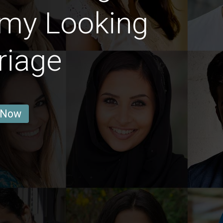
amy Looking
riage
 Now