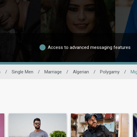
Access to advanced messaging features
s
/
Single Men
/
Marriage
/
Algerian
/
Polygamy
/
Mi