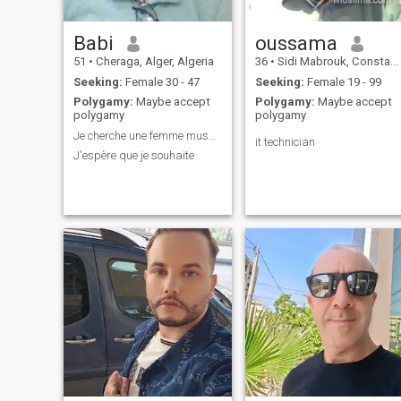
Babi
oussama
51
•
Cheraga, Alger, Algeria
36
•
Sidi Mabrouk, Constantine, Algeria
Seeking:
Female 30 - 47
Seeking:
Female 19 - 99
Polygamy:
Maybe accept
Polygamy:
Maybe accept
polygamy
polygamy
Je cherche une femme musulmane pour le mariage
it technician
J'espère que je souhaite