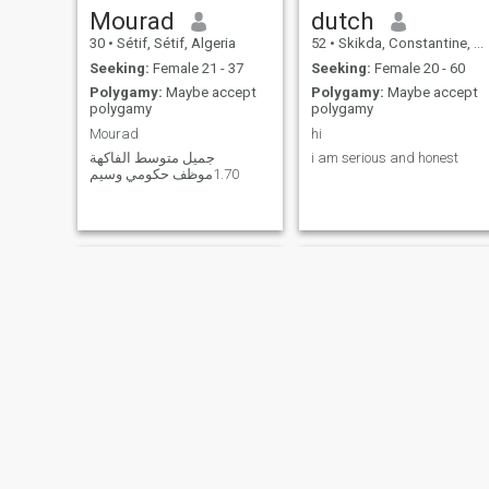
Mourad
dutch
30
•
Sétif, Sétif, Algeria
52
•
Skikda, Constantine, Algeria
Seeking:
Female 21 - 37
Seeking:
Female 20 - 60
Polygamy:
Maybe accept
Polygamy:
Maybe accept
polygamy
polygamy
Mourad
hi
جميل متوسط الفاكهة
i am serious and honest
1.70موظف حكومي وسيم
mohamed
Haroune