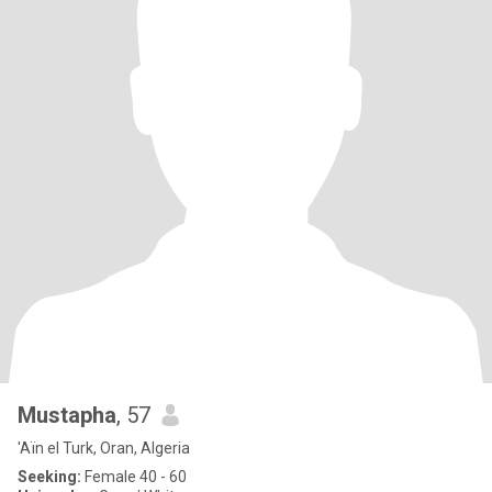
Mustapha
, 57
'Aïn el Turk, Oran, Algeria
Seeking:
Female 40 - 60