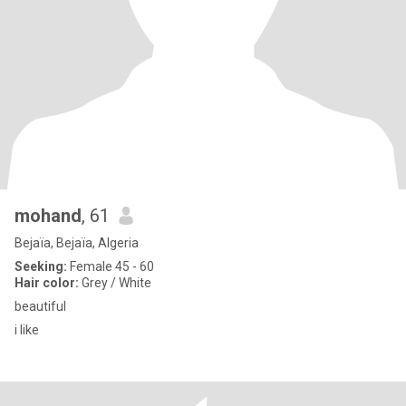
mohand
, 61
Bejaïa, Bejaïa, Algeria
Seeking:
Female 45 - 60
Hair color:
Grey / White
beautiful
i like