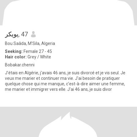
بوبكر
, 47
Bou Saâda, M'Sila, Algeria
Seeking:
Female 27 - 45
Hair color:
Grey / White
Bobakar.chenni
J'étais en Algérie, j'avais 46 ans, je suis divorcé et je vis seul. Je
veux me marier et continuer ma vie. J'ai besoin de pratiquer
quelque chose qui me manque, c'est-à-dire aimer une femme,
me marier et immigrer vers elle. J'ai 46 ans, je suis divor