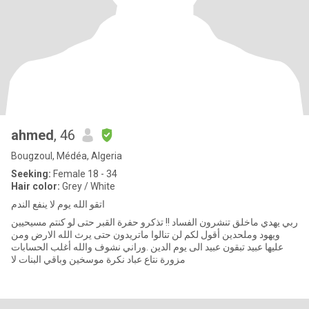
ahmed
, 46
Bougzoul, Médéa, Algeria
Seeking:
Female 18 - 34
Hair color:
Grey / White
اتقو الله يوم لا ينفع الندم
ربي يهدي ماخلق تنشرون الفساد !! تذكرو حفرة القبر حتى لو كنتم مسيحيين
ويهود وملحدين أقول لكم لن تنالوا ماتريدون حتى يرث الله الارض ومن
عليها عبيد تبقون عبيد الى يوم الدين .وراني نشوف والله أغلب الحسابات
مزورة نتاع عباد نكرة موسخين وباقي البنات لا