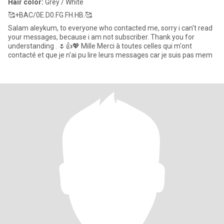
Hair color:
Grey / White
🥰+BAC/0E.D0.FG.FH.HB.🥰
Salam aleykum, to everyone who contacted me, sorry i can't read
your messages, because i am not subscriber. Thank you for
understanding . 🌷👍💖 Mille Merci à toutes celles qui m'ont
contacté et que je n'ai pu lire leurs messages car je suis pas mem