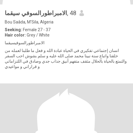
الامبراطورالسوفي سيقما
, 48
Bou Saâda, M'Sila, Algeria
Seeking:
Female 27 - 37
Hair color:
Grey / White
الامبراطورالسوفيسيقما
انسان إجتماعي تفكيري في الحياة عبادة الله و فعل ما طلبنا لعمله من
خلقنا واتباع سنة نبينا محمد صلى الله عليه و سلم بشوش احب السفر
والتمتع بالحياة بالحلال مثقف متفهم أنيق جذاب جدي وصادق في اللتزاماتي
و قراراتي و مواعيدي