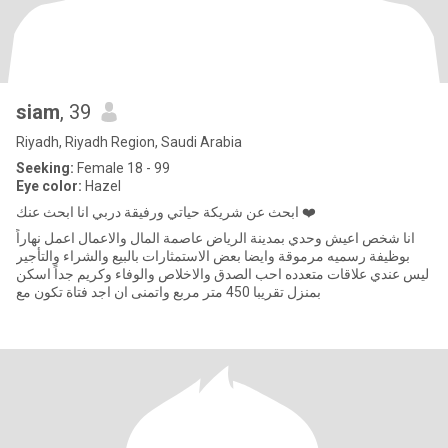
siam
, 39
Riyadh, Riyadh Region, Saudi Arabia
Seeking:
Female 18 - 99
Eye color:
Hazel
ابحث عن شريكة حياتي ورفيقة دربي انا ابحث عنك ❤️
انا شخص اعيش وحدي بمدينة الرياض عاصمة المال والاعمال اعمل نهاراً
بوظيفة رسميه مرموقة وايضا بعض الاستمثارات بالبيع والشراء والتأجير
ليس عندي علاقات متعدده احب الصدق والاخلاص والوفاء وكريم جداً اسكن
بمنزل تقريبا 450 متر مربع واتمنى ان اجد فتاة تكون مع