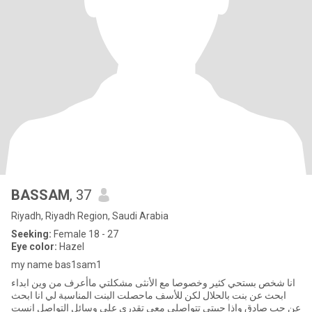
BASSAM
, 37
Riyadh, Riyadh Region, Saudi Arabia
Seeking:
Female 18 - 27
Eye color:
Hazel
my name bas1sam1
انا شخص بستحي كثير وخصوصا مع الأنثى مشكلتي ماأعرف من وين ابداء
ابحث عن بنت بالحلال لكن للأسف ماحصلت البنت المناسبة لي انا ابحث
عن حب صادق واذا حبيتي تتواصلي معي تقدري على وسائل التواصل انست