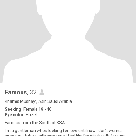
Famous
, 32
Khamīs Mushayṭ, Asir, Saudi Arabia
Seeking:
Female 18 - 46
Eye color:
Hazel
Famous from the South of KSA
I’m a gentleman who’s looking for love until now , don’t wonna