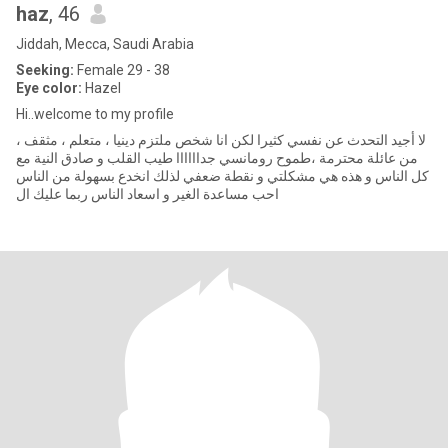
haz
, 46
Jiddah, Mecca, Saudi Arabia
Seeking:
Female 29 - 38
Eye color:
Hazel
Hi..welcome to my profile
لا أجيد التحدث عن نفسي كثيرا لكن انا شخص ملتزم دينيا ، متعلم ، مثقف ،
من عائلة محترمة ،طموح رومانسي جداااااا طيب القلب و صادق النية مع
كل الناس و هذه هي مشكلتي و نقطة ضعفي لذلك انخدع بسهولة من الناس
احب مساعدة الغير و اسعاد الناس ربما عليك ال