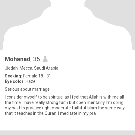
Mohanad
, 35
Jiddah, Mecca, Saudi Arabia
Seeking:
Female 18 - 31
Eye color:
Hazel
Serious about marriage.
I consider myself to be spiritual as I feel that Allah is with me all
the time. I have really strong faith but open mentality. I'm doing
my best to practice right moderate faithful Islam the same way
that it teaches in the Quran. I meditate in my pra