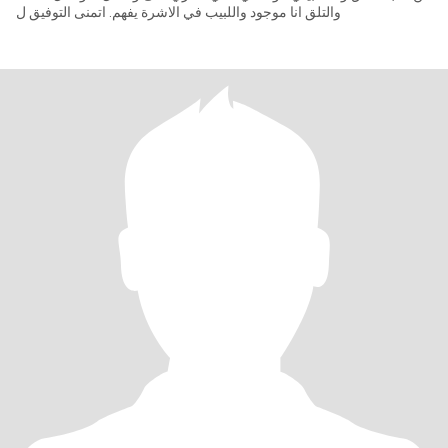
والتلق انا موجود واللبيب في الاشرة يفهم. اتمنى التوفيق ل