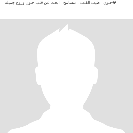
حنون .. طيب القلب .. متسامح .. ابحث عن قلب حنون وروح جميلة❤️