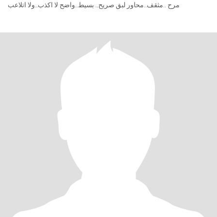
مرح ..مثقف..محاور لبق صريح.. بسيط..واضح لا اكذب..ولا اتلاعب